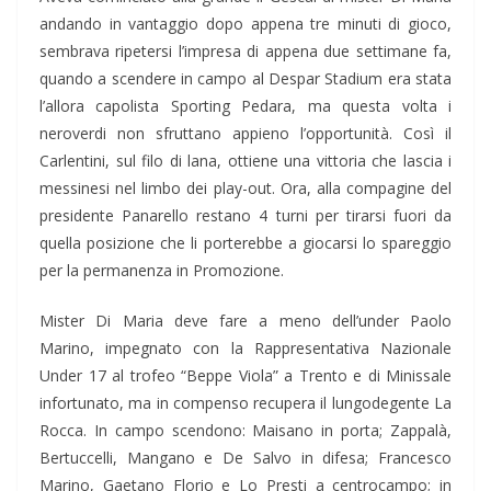
andando in vantaggio dopo appena tre minuti di gioco,
sembrava ripetersi l’impresa di appena due settimane fa,
quando a scendere in campo al Despar Stadium era stata
l’allora capolista Sporting Pedara, ma questa volta i
neroverdi non sfruttano appieno l’opportunità. Così il
Carlentini, sul filo di lana, ottiene una vittoria che lascia i
messinesi nel limbo dei play-out. Ora, alla compagine del
presidente Panarello restano 4 turni per tirarsi fuori da
quella posizione che li porterebbe a giocarsi lo spareggio
per la permanenza in Promozione.
Mister Di Maria deve fare a meno dell’under Paolo
Marino, impegnato con la Rappresentativa Nazionale
Under 17 al trofeo “Beppe Viola” a Trento e di Minissale
infortunato, ma in compenso recupera il lungodegente La
Rocca. In campo scendono: Maisano in porta; Zappalà,
Bertuccelli, Mangano e De Salvo in difesa; Francesco
Marino, Gaetano Florio e Lo Presti a centrocampo; in