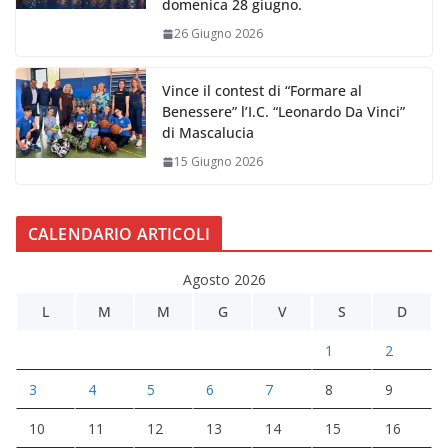
domenica 28 giugno.
26 Giugno 2026
Vince il contest di “Formare al
Benessere” l’I.C. “Leonardo Da Vinci”
di Mascalucia
15 Giugno 2026
CALENDARIO ARTICOLI
Agosto 2026
L
M
M
G
V
S
D
1
2
3
4
5
6
7
8
9
10
11
12
13
14
15
16