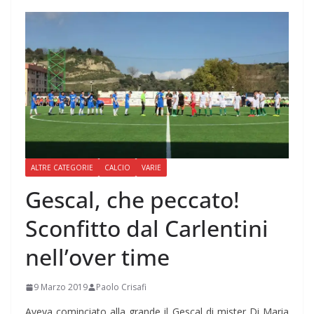
ALTRE CATEGORIE
CALCIO
VARIE
Gescal, che peccato!
Sconfitto dal Carlentini
nell’over time
9 Marzo 2019
Paolo Crisafi
Aveva cominciato alla grande il Gescal di mister Di Maria