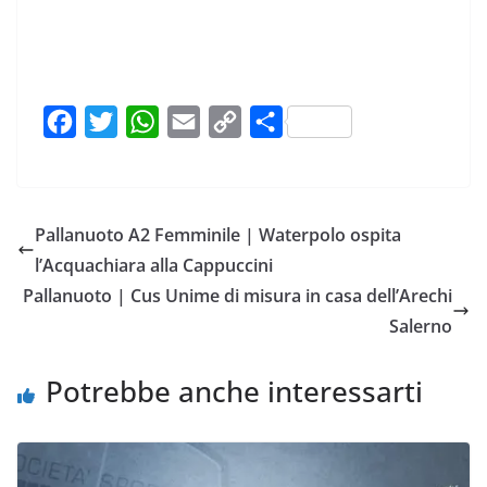
F
T
W
E
C
C
a
w
h
m
o
o
c
i
a
a
p
n
e
t
t
i
y
d
Pallanuoto A2 Femminile | Waterpolo ospita
b
t
s
l
L
i
l’Acquachiara alla Cappuccini
o
e
A
i
v
Pallanuoto | Cus Unime di misura in casa dell’Arechi
o
r
p
n
i
Salerno
k
p
k
d
i
Potrebbe anche interessarti