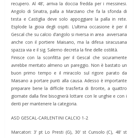
recupero. Al 48’, arriva la doccia fredda per i messinesi.
Angolo di Sinatra, palla a Marziano che fa la sfonda di
testa e Castiglia deve solo appoggiare la palla in rete.
Esplode la gioia degli ospiti. L’ultima occasione è per il
Gescal che su calcio d’angolo si riversa in area avversaria
anche con il portiere Maisano, ma la difesa siracusana
spazza via e il sig. Salerno decreta la fine delle ostilità.
Finisce con la sconfitta per il Gescal che sicuramente
avrebbe meritato almeno un pareggio. Non è bastato un
buon primo tempo e il miracolo sul rigore parato da
Maisano a portare punti alla causa. Adesso è importante
preparare bene la difficile trasferta di Bronte, a quattro
giornate dalla fine bisognerà lottare con le unghie e con i
denti per mantenere la categoria.
ASD GESCAL-CARLENTINI CALCIO 1-2
Marcatori: 3’ pt Lo Presti (G), 30’ st Cunsolo (C), 48’ st