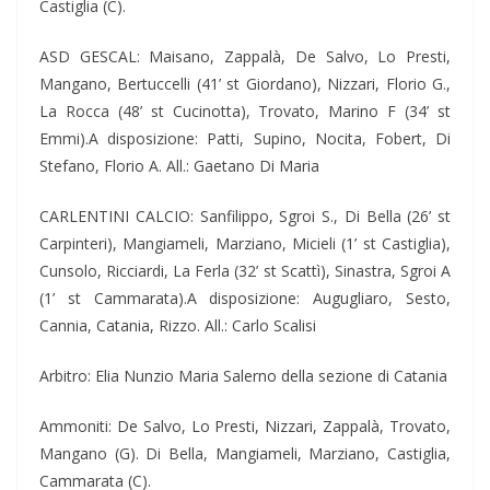
Castiglia (C).
ASD GESCAL: Maisano, Zappalà, De Salvo, Lo Presti,
Mangano, Bertuccelli (41’ st Giordano), Nizzari, Florio G.,
La Rocca (48’ st Cucinotta), Trovato, Marino F (34’ st
Emmi).A disposizione: Patti, Supino, Nocita, Fobert, Di
Stefano, Florio A. All.: Gaetano Di Maria
CARLENTINI CALCIO: Sanfilippo, Sgroi S., Di Bella (26’ st
Carpinteri), Mangiameli, Marziano, Micieli (1’ st Castiglia),
Cunsolo, Ricciardi, La Ferla (32’ st Scattì), Sinastra, Sgroi A
(1’ st Cammarata).A disposizione: Augugliaro, Sesto,
Cannia, Catania, Rizzo. All.: Carlo Scalisi
Arbitro: Elia Nunzio Maria Salerno della sezione di Catania
Ammoniti: De Salvo, Lo Presti, Nizzari, Zappalà, Trovato,
Mangano (G). Di Bella, Mangiameli, Marziano, Castiglia,
Cammarata (C).