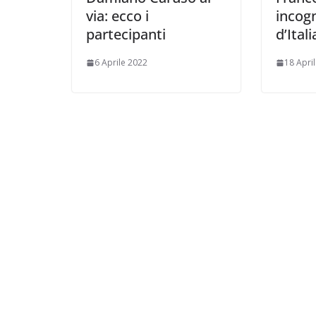
via: ecco i
incogn
partecipanti
d’Ital
6 Aprile 2022
18 Apri