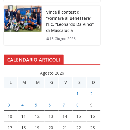
Vince il contest di
“Formare al Benessere”
l’I.C. “Leonardo Da Vinci”
di Mascalucia
15 Giugno 2026
CALENDARIO ARTICOLI
Agosto 2026
L
M
M
G
V
S
D
1
2
3
4
5
6
7
8
9
10
11
12
13
14
15
16
17
18
19
20
21
22
23