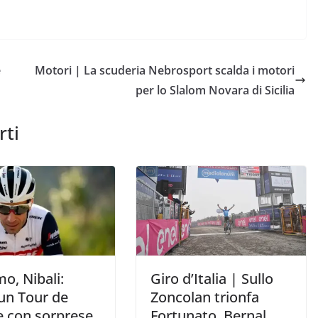
e
Motori | La scuderia Nebrosport scalda i motori
per lo Slalom Novara di Sicilia
rti
mo, Nibali:
Giro d’Italia | Sullo
 un Tour de
Zoncolan trionfa
e con sorprese,
Fortunato. Bernal