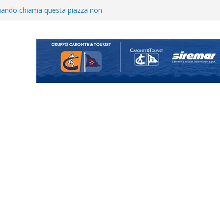
o il ritiro di Cascia: intensità e
uando chiama questa piazza non
a Serie D»
ina Tourè è un nuovo
ato il caso sul contratto del
 l’ACR Messina
900 – Il calendario ’26/’27