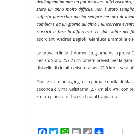
dell’Appennino non ho potuto avere altri riscontri
stato un anno molto difficile, non è stato sempli
sofferto parecchio ma ho sempre cercato di lavo
cambiare da un giorno all’altro”.
Rincorrere eventu
riuscirà a fare la differenza. Le due salite nel f
esordienti
Andrea Bagioli, Gianluca Brambilla e
La prova in linea di domenica. giorno della prova 
Ferrari. Sono 259.2 i chilometri previsti per la gar
dislivello. Il circuito misurerà ben 28.8 km e sarà 
Due le salite ad ogni giro: la prima è quella di Ma
seconda è Cima Galisterna (2.7 km al 6,4%, con punt
km tra pianura e discesa fino al traguardo.
F
T
W
E
C
C