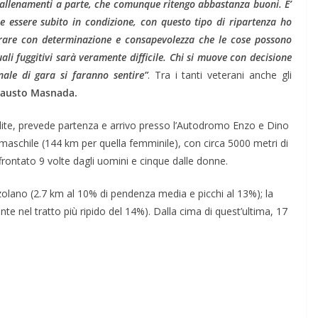
, allenamenti a parte, che comunque ritengo abbastanza buoni. E’
ce essere subito in condizione, con questo tipo di ripartenza ho
rare con determinazione e consapevolezza che le cose possono
ali fuggitivi sarà veramente difficile. Chi si muove con decisione
inale di gara si faranno sentire”
. Tra i tanti veterani anche gli
 Fausto Masnada.
Elite, prevede partenza e arrivo presso l’Autodromo Enzo e Dino
a maschile (144 km per quella femminile), con circa 5000 metri di
affrontato 9 volte dagli uomini e cinque dalle donne.
zzolano (2.7 km al 10% di pendenza media e picchi al 13%); la
e nel tratto più ripido del 14%). Dalla cima di quest’ultima, 17