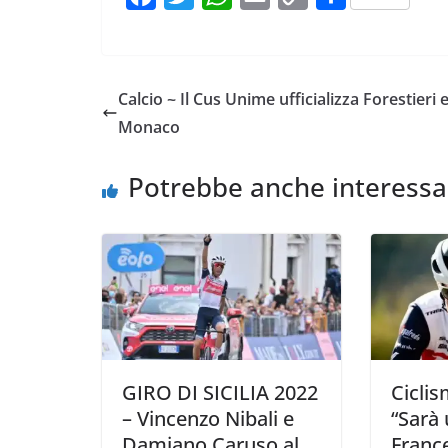
a
w
h
m
o
o
c
i
a
a
p
n
e
t
t
i
y
d
Calcio ~ Il Cus Unime ufficializza Forestieri 
b
t
s
l
L
i
Monaco
o
e
A
i
v
o
r
p
n
i
Potrebbe anche interessa
k
p
k
d
i
GIRO DI SICILIA 2022
Ciclis
– Vincenzo Nibali e
“Sarà
Damiano Caruso al
Franc