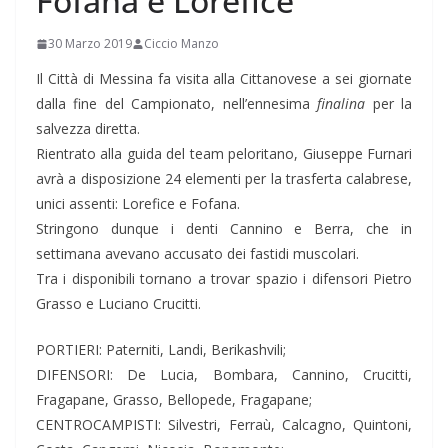
Fofana e Lorefice
30 Marzo 2019
Ciccio Manzo
Il Città di Messina fa visita alla Cittanovese a sei giornate
dalla fine del Campionato, nell’ennesima
finalina
per la
salvezza diretta.
Rientrato alla guida del team peloritano, Giuseppe Furnari
avrà a disposizione 24 elementi per la trasferta calabrese,
unici assenti: Lorefice e Fofana.
Stringono dunque i denti Cannino e Berra, che in
settimana avevano accusato dei fastidi muscolari.
Tra i disponibili tornano a trovar spazio i difensori Pietro
Grasso e Luciano Crucitti.
PORTIERI: Paterniti, Landi, Berikashvili;
DIFENSORI: De Lucia, Bombara, Cannino, Crucitti,
Fragapane, Grasso, Bellopede, Fragapane;
CENTROCAMPISTI: Silvestri, Ferraù, Calcagno, Quintoni,