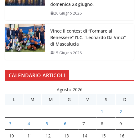
domenica 28 giugno.
26 Giugno 2026
Vince il contest di “Formare al
Benessere” l’I.C. “Leonardo Da Vinci”
di Mascalucia
15 Giugno 2026
CALENDARIO ARTICOLI
Agosto 2026
L
M
M
G
V
S
D
1
2
3
4
5
6
7
8
9
10
11
12
13
14
15
16