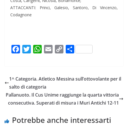
Costa, Cangemi, Nicosia, Bonamonte;
ATTACCANTI: Princi, Galesio, Santoro, Di Vincenzo,
Codagnone
F
T
W
E
C
C
a
w
h
m
o
o
c
i
a
a
p
n
e
t
t
i
y
d
1^ Categoria. Atletico Messina sull’ottovolante per il
b
t
s
l
L
i
salto di categoria
o
e
A
i
v
Pallanuoto. Il Cus Unime raggiunge la quarta vittoria
o
r
p
n
i
consecutiva. Superati di misura i Muri Antichi 12-11
k
p
k
d
i
Potrebbe anche interessarti