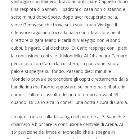
vantaggio con Rainero, bravo ad anticipare Cappello dopo
una respinta di Sanneh. I padroni di casa non ci stanno e
sette minuti dopo Spoto, dopo aver recuperato palla,
serve Genovese che trova sulla sua strada Vindigni. Il
difensore ragusano tocca la palla con il braccio e per il
direttore di gara Mario Picardi di Viareggio non vi sono
dubbi, è rigore. Dal dischetto Di Carlo respinge con i piedi
la conclusione centrale di Mondello. Al 24′ ancora Camaro
pericoloso con Cardia la cui sfera, su punizione, sfiora il
palo e si spegne sul fondo. Passano dieci minuti e
Mondello prova a sorprendere gli ospiti direttamente dalla
bandierina ma l’uomo appostato sul primo palo ribatte in
corner. L’ultimo sussulto del primo tempo arriva al 43′
quando Di Carlo alza in corner una botta sicura di Cardia.
La ripresa inizia sulla falsa riga del primo e al 7′ Sanneh è
chiamato a bloccare la conclusione centrale di Arena. Al
15′ punizione dal limite di Mondello che si spegne in