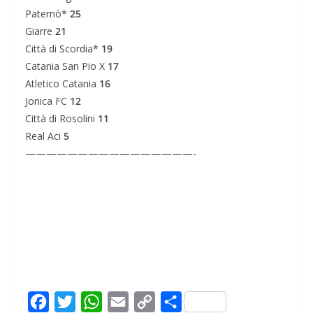
Paternò*
25
Giarre
21
Città di Scordia*
19
Catania San Pio X
17
Atletico Catania
16
Jonica FC
12
Città di Rosolini
11
Real Aci
5
————————————————-
F
T
W
E
C
C