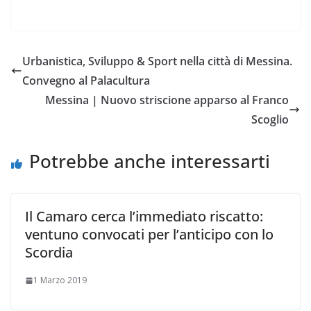
a
w
h
m
o
o
c
i
a
a
p
n
e
t
t
i
y
d
Urbanistica, Sviluppo & Sport nella città di Messina.
b
t
s
l
L
i
Convegno al Palacultura
o
e
A
i
v
Messina | Nuovo striscione apparso al Franco
o
r
p
n
i
Scoglio
k
p
k
d
i
Potrebbe anche interessarti
Il Camaro cerca l’immediato riscatto:
ventuno convocati per l’anticipo con lo
Scordia
1 Marzo 2019