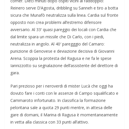
corner. Dieci minuti dopo ospiti vicini al raddoppio:
Reinero serve D’Agosta, dribbling su Sanneh e tiro a botta
sicura che Munafò neutralizza sulla linea. Cardia sul fronte
opposto non crea problemi all’estremo difensore
avversario. Al 33′ quasi pareggio dei locali con Cardia che
dal limite spara un missile che Di Carlo, con i piedi,
neutralizza in angolo. Al 40′ paregggio del Camaro:
punizione di Genovese e deviazione decisiva di Giovanni
Arena. Scoppia la protesta del Ragusa e ne fa le spese
Iannizzotto su segnalazione dell’assistente del direttore di
gara.
Pari prezioso per i neroverdi di mister Lucà che oggi ha
dovuto fare i conti con le assenze di Campo squalificato e
Cammaroto infortunato. In classifica la formazione
peloritana sale a quota 29 punti mentre, in attesa delle
gare di domani, il Marina di Ragusa è momentaneamente
in vetta alla classica con 33 punti all’attivo.