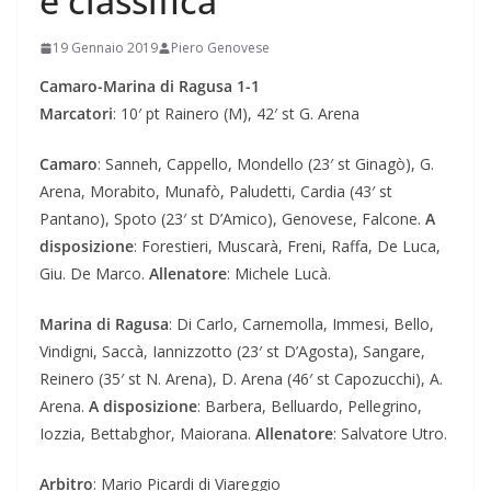
e classifica
19 Gennaio 2019
Piero Genovese
Camaro-Marina di Ragusa 1-1
Marcatori
: 10′ pt Rainero (M), 42′ st G. Arena
Camaro
: Sanneh, Cappello, Mondello (23′ st Ginagò), G.
Arena, Morabito, Munafò, Paludetti, Cardia (43′ st
Pantano), Spoto (23′ st D’Amico), Genovese, Falcone.
A
disposizione
: Forestieri, Muscarà, Freni, Raffa, De Luca,
Giu. De Marco.
Allenatore
: Michele Lucà.
Marina di Ragusa
: Di Carlo, Carnemolla, Immesi, Bello,
Vindigni, Saccà, Iannizzotto (23′ st D’Agosta), Sangare,
Reinero (35′ st N. Arena), D. Arena (46′ st Capozucchi), A.
Arena.
A disposizione
: Barbera, Belluardo, Pellegrino,
Iozzia, Bettabghor, Maiorana.
Allenatore
: Salvatore Utro.
Arbitro
: Mario Picardi di Viareggio