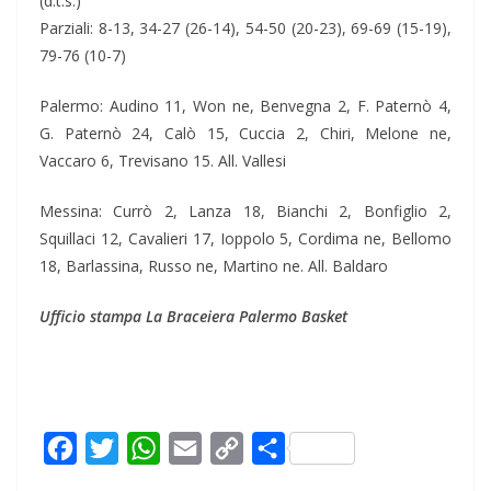
(d.t.s.)
Parziali: 8-13, 34-27 (26-14), 54-50 (20-23), 69-69 (15-19),
79-76 (10-7)
Palermo: Audino 11, Won ne, Benvegna 2, F. Paternò 4,
G. Paternò 24, Calò 15, Cuccia 2, Chiri, Melone ne,
Vaccaro 6, Trevisano 15. All. Vallesi
Messina: Currò 2, Lanza 18, Bianchi 2, Bonfiglio 2,
Squillaci 12, Cavalieri 17, Ioppolo 5, Cordima ne, Bellomo
18, Barlassina, Russo ne, Martino ne. All. Baldaro
Ufficio stampa La Braceiera Palermo Basket
F
T
W
E
C
C
a
w
h
m
o
o