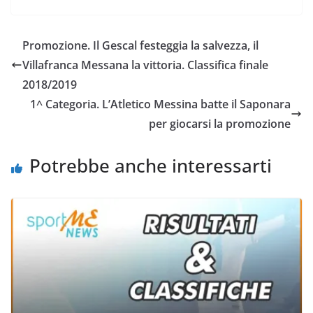
c
i
a
a
p
n
e
t
t
i
y
d
Promozione. Il Gescal festeggia la salvezza, il
b
t
s
l
L
i
Villafranca Messana la vittoria. Classifica finale
o
e
A
i
v
2018/2019
o
r
p
n
i
1^ Categoria. L’Atletico Messina batte il Saponara
k
p
k
d
per giocarsi la promozione
i
Potrebbe anche interessarti