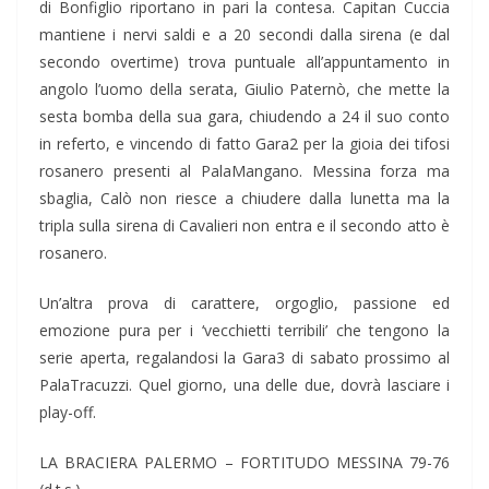
di Bonfiglio riportano in pari la contesa. Capitan Cuccia
mantiene i nervi saldi e a 20 secondi dalla sirena (e dal
secondo overtime) trova puntuale all’appuntamento in
angolo l’uomo della serata, Giulio Paternò, che mette la
sesta bomba della sua gara, chiudendo a 24 il suo conto
in referto, e vincendo di fatto Gara2 per la gioia dei tifosi
rosanero presenti al PalaMangano. Messina forza ma
sbaglia, Calò non riesce a chiudere dalla lunetta ma la
tripla sulla sirena di Cavalieri non entra e il secondo atto è
rosanero.
Un’altra prova di carattere, orgoglio, passione ed
emozione pura per i ‘vecchietti terribili’ che tengono la
serie aperta, regalandosi la Gara3 di sabato prossimo al
PalaTracuzzi. Quel giorno, una delle due, dovrà lasciare i
play-off.
LA BRACIERA PALERMO – FORTITUDO MESSINA 79-76