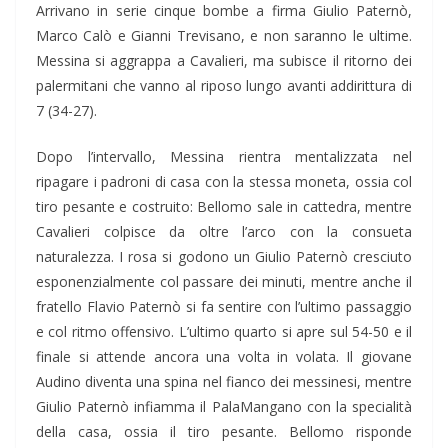
Arrivano in serie cinque bombe a firma Giulio Paternò,
Marco Calò e Gianni Trevisano, e non saranno le ultime.
Messina si aggrappa a Cavalieri, ma subisce il ritorno dei
palermitani che vanno al riposo lungo avanti addirittura di
7 (34-27).
Dopo l’intervallo, Messina rientra mentalizzata nel
ripagare i padroni di casa con la stessa moneta, ossia col
tiro pesante e costruito: Bellomo sale in cattedra, mentre
Cavalieri colpisce da oltre l’arco con la consueta
naturalezza. I rosa si godono un Giulio Paternò cresciuto
esponenzialmente col passare dei minuti, mentre anche il
fratello Flavio Paternò si fa sentire con l’ultimo passaggio
e col ritmo offensivo. L’ultimo quarto si apre sul 54-50 e il
finale si attende ancora una volta in volata. Il giovane
Audino diventa una spina nel fianco dei messinesi, mentre
Giulio Paternò infiamma il PalaMangano con la specialità
della casa, ossia il tiro pesante. Bellomo risponde