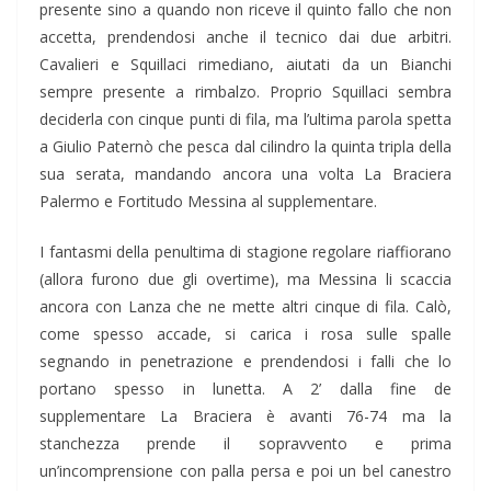
presente sino a quando non riceve il quinto fallo che non
accetta, prendendosi anche il tecnico dai due arbitri.
Cavalieri e Squillaci rimediano, aiutati da un Bianchi
sempre presente a rimbalzo. Proprio Squillaci sembra
deciderla con cinque punti di fila, ma l’ultima parola spetta
a Giulio Paternò che pesca dal cilindro la quinta tripla della
sua serata, mandando ancora una volta La Braciera
Palermo e Fortitudo Messina al supplementare.
I fantasmi della penultima di stagione regolare riaffiorano
(allora furono due gli overtime), ma Messina li scaccia
ancora con Lanza che ne mette altri cinque di fila. Calò,
come spesso accade, si carica i rosa sulle spalle
segnando in penetrazione e prendendosi i falli che lo
portano spesso in lunetta. A 2’ dalla fine de
supplementare La Braciera è avanti 76-74 ma la
stanchezza prende il sopravvento e prima
un’incomprensione con palla persa e poi un bel canestro