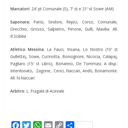
Marcatori
: 24′ pt Comunale (S), 7′ st e 21′ st Sowe (AM)
Saponara:
Parisi, Sindoni, Repici, Corso, Comunale,
Orecchio, Grosso, Salpietro, Pirrone, Gullì, Mavilia. All.
R.Scibilia
Atletico Messina
: La Fauci, Insana, Lo Nostro (10′ st
Gulletta), Sowe, Cucinotta, Bonsignore, Nicocia, Calapaj,
Pagliaro (15′ st Libro), Bonanno, De Tommasi. A disp.:
Interdonato, Zagone, Cenci, Naccari, Andò, Bonamonte.
All. N.Naccari
Arbitro
: L. Fragalà di Acireale
F
T
W
E
C
C