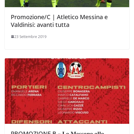
Promozione/C | Atletico Messina e
Valdinisi: avanti tutta
23 Settembre 2019
PROMOZIONE B – 𝐋𝐚 𝐌𝐞𝐬𝐬𝐚𝐧𝐚 𝐚𝐥𝐥𝐚