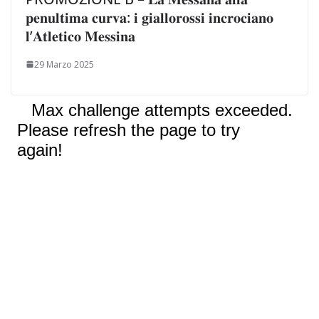
𝐩𝐞𝐧𝐮𝐥𝐭𝐢𝐦𝐚 𝐜𝐮𝐫𝐯𝐚: 𝐢 𝐠𝐢𝐚𝐥𝐥𝐨𝐫𝐨𝐬𝐬𝐢 𝐢𝐧𝐜𝐫𝐨𝐜𝐢𝐚𝐧𝐨
𝐥’𝐀𝐭𝐥𝐞𝐭𝐢𝐜𝐨 𝐌𝐞𝐬𝐬𝐢𝐧𝐚
29 Marzo 2025