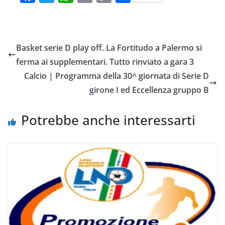
a
w
h
m
o
o
c
i
a
a
p
n
e
t
t
i
y
d
Basket serie D play off. La Fortitudo a Palermo si
b
t
s
l
L
i
ferma ai supplementari. Tutto rinviato a gara 3
o
e
A
i
v
Calcio | Programma della 30^ giornata di Serie D
o
r
p
n
i
girone I ed Eccellenza gruppo B
k
p
k
d
i
Potrebbe anche interessarti