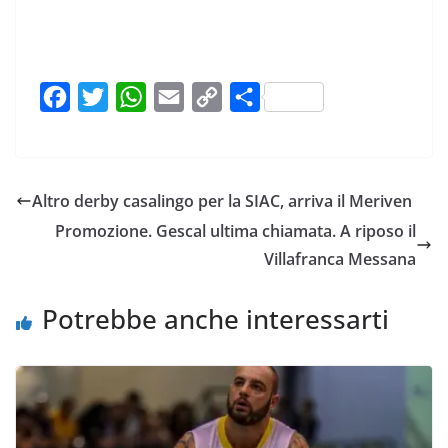
F
T
W
E
C
C
a
w
h
m
o
o
c
i
a
a
p
n
e
t
t
i
y
d
Altro derby casalingo per la SIAC, arriva il Meriven
b
t
s
l
L
i
Promozione. Gescal ultima chiamata. A riposo il
o
e
A
i
v
Villafranca Messana
o
r
p
n
i
k
p
k
d
Potrebbe anche interessarti
i