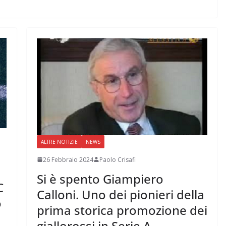
ALTRE NOTIZIE
NEWS
26 Febbraio 2024
Paolo Crisafi
Si è spento Giampiero
C
Calloni. Uno dei pionieri della
o
prima storica promozione dei
giallorossi in Serie A