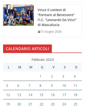
Vince il contest di
“Formare al Benessere”
l’I.C. “Leonardo Da Vinci”
di Mascalucia
15 Giugno 2026
CALENDARIO ARTICOLI
Febbraio 2024
L
M
M
G
V
S
D
1
2
3
4
5
6
7
8
9
10
11
12
13
14
15
16
17
18
19
20
21
22
23
24
25