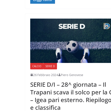
CALCIO
SERIE D
26 Febbraio 2024
Piero Genovese
SERIE D/I – 28^ giornata – Il
Trapani scava il solco per la 
– Igea pari esterno. Riepilog
e classifica