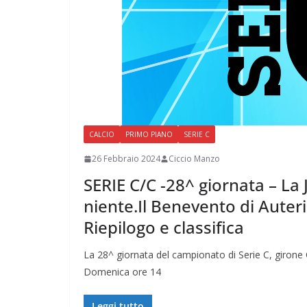
CALCIO
PRIMO PIANO
SERIE C
26 Febbraio 2024
Ciccio Manzo
SERIE C/C -28^ giornata – La
niente.Il Benevento di Auter
Riepilogo e classifica
La 28^ giornata del campionato di Serie C, giron
Domenica ore 14
Leggi tutto