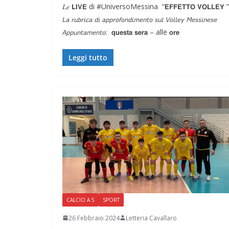
𝐿𝑒 𝗟𝗜𝗩𝗘 di #UniversoMessina “𝗘𝗙𝗙𝗘𝗧𝗧𝗢 𝗩𝗢𝗟𝗟𝗘𝗬 ”
𝘓𝘢 𝘳𝘶𝘣𝘳𝘪𝘤𝘢 𝘥𝘪 𝘢𝘱𝘱𝘳𝘰𝘧𝘰𝘯𝘥𝘪𝘮𝘦𝘯𝘵𝘰 𝘴𝘶𝘭 𝘝𝘰𝘭𝘭𝘦𝘺 𝘔𝘦𝘴𝘴𝘪𝘯𝘦𝘴𝘦
𝘈𝘱𝘱𝘶𝘯𝘵𝘢𝘮𝘦𝘯𝘵𝘰: 𝗾𝘂𝗲𝘀𝘁𝗮 𝘀𝗲𝗿𝗮 – alle 𝗼𝗿𝗲
Leggi tutto
CALCIO A 5
SPORT
26 Febbraio 2024
Letteria Cavallaro