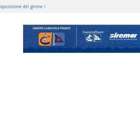
 colpo per il reparto arretrato:
e Coco
posizione del girone I
ecco i gironi 2026/27. Due
uando chiama questa piazza non
a Serie D»
ina Tourè è un nuovo