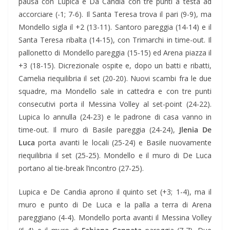
pausa con Lupica e Da Candia con tre punti a testa ad
accorciare (-1; 7-6). Il Santa Teresa trova il pari (9-9), ma
Mondello sigla il +2 (13-11). Santoro pareggia (14-14) e il
Santa Teresa ribalta (14-15), con Trimarchi in time-out. Il
pallonetto di Mondello pareggia (15-15) ed Arena piazza il
+3 (18-15). Dicrezionale ospite e, dopo un batti e ribatti,
Camelia riequilibria il set (20-20). Nuovi scambi fra le due
squadre, ma Mondello sale in cattedra e con tre punti
consecutivi porta il Messina Volley al set-point (24-22).
Lupica lo annulla (24-23) e le padrone di casa vanno in
time-out. Il muro di Basile pareggia (24-24),
Jlenia De
Luca
porta avanti le locali (25-24) e Basile nuovamente
riequilibria il set (25-25). Mondello e il muro di De Luca
portano al tie-break l’incontro (27-25).
Lupica e De Candia aprono il quinto set (+3; 1-4), ma il
muro e punto di De Luca e la palla a terra di Arena
pareggiano (4-4). Mondello porta avanti il Messina Volley