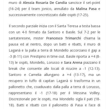
muro di
Alessia Rosaria De Candia
sancisce il set-point
(16-24) per il team jonico, annullato da
Malina Pasa
e
successivamente concretizzato dalle ospiti (17-25).
Il secondo parziale inizia con il Santa Teresa a testa bassa
con un 4-0 firmato da Santoro e Basile. Sul 7-2 per le
santateresine, mister
Francesco Trimarchi
chiama la
pausa ed al rientro, dopo un batti e ribatti, il muro di
Laganà e la palla a terra di Mondello accorciano il gap a
-3 (8-11) con Prestipino in time-out. Basile riporta a +4 (8-
13) le ospiti, Mondello, Lorusso e
Sara Arena
piazzano il
break che consente alle locali di ricucire a -1 (12-13).
Santoro e Camelia allungano a +4 (13-17), ma un
recupero in tuffo di capitan Laganà si trasforma in un
pallonetto che, coadiuvato dalla palla a terra di Lorusso,
rappresentano il -1 (17-18) per il Messina Vollley.
Discrezionale per le ospiti, ma Mondello sigla il pati (18-
18). Batti e ribatti con il pallonetto di Pasa e l’ace di