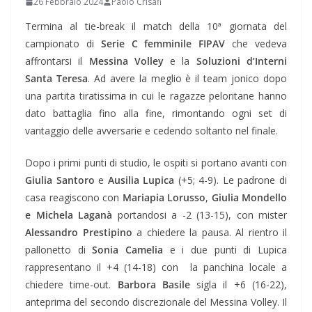
26 Febbraio 2024
Paolo Crisafi
Termina al tie-break il match della 10ª giornata del
campionato di
Serie C femminile FIPAV
che vedeva
affrontarsi il
Messina Volley
e la
Soluzioni d’Interni
Santa Teresa
. Ad avere la meglio è il team jonico dopo
una partita tiratissima in cui le ragazze peloritane hanno
dato battaglia fino alla fine, rimontando ogni set di
vantaggio delle avversarie e cedendo soltanto nel finale.
Dopo i primi punti di studio, le ospiti si portano avanti con
Giulia Santoro
e
Ausilia Lupica
(+5; 4-9). Le padrone di
casa reagiscono con
Mariapia Lorusso
,
Giulia Mondello
e Michela Laganà
portandosi a -2 (13-15), con mister
Alessandro Prestipino
a chiedere la pausa. Al rientro il
pallonetto di
Sonia Camelia
e i due punti di Lupica
rappresentano il +4 (14-18) con la panchina locale a
chiedere time-out.
Barbora Basile
sigla il +6 (16-22),
anteprima del secondo discrezionale del Messina Volley. Il