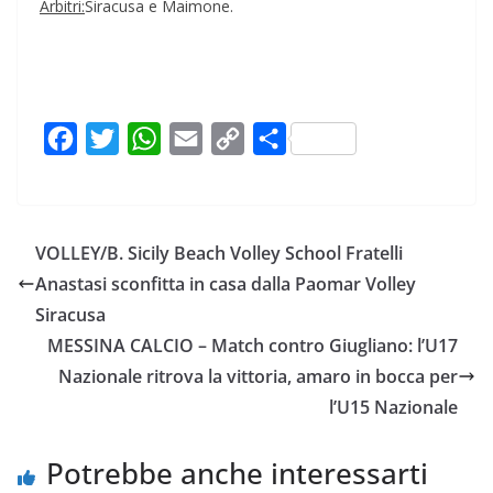
Arbitri:
Siracusa e Maimone.
F
T
W
E
C
C
a
w
h
m
o
o
c
i
a
a
p
n
e
t
t
i
y
d
VOLLEY/B. Sicily Beach Volley School Fratelli
b
t
s
l
L
i
Anastasi sconfitta in casa dalla Paomar Volley
o
e
A
i
v
Siracusa
o
r
p
n
i
MESSINA CALCIO – Match contro Giugliano: l’U17
k
p
k
d
Nazionale ritrova la vittoria, amaro in bocca per
i
l’U15 Nazionale
Potrebbe anche interessarti