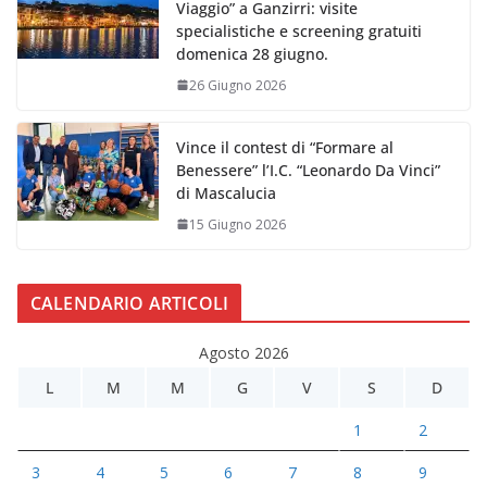
Viaggio” a Ganzirri: visite
specialistiche e screening gratuiti
domenica 28 giugno.
26 Giugno 2026
Vince il contest di “Formare al
Benessere” l’I.C. “Leonardo Da Vinci”
di Mascalucia
15 Giugno 2026
CALENDARIO ARTICOLI
Agosto 2026
L
M
M
G
V
S
D
1
2
3
4
5
6
7
8
9