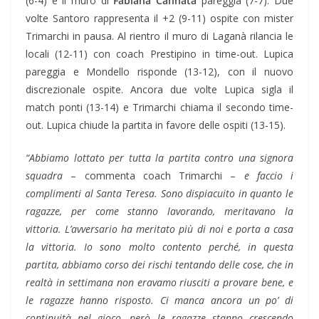
(6-4) e il muro di
Fabiana Cannata
pareggia (7-7). Due
volte Santoro rappresenta il +2 (9-11) ospite con mister
Trimarchi in pausa. Al rientro il muro di Laganà rilancia le
locali (12-11) con coach Prestipino in time-out. Lupica
pareggia e Mondello risponde (13-12), con il nuovo
discrezionale ospite. Ancora due volte Lupica sigla il
match ponti (13-14) e Trimarchi chiama il secondo time-
out. Lupica chiude la partita in favore delle ospiti (13-15).
“Abbiamo lottato per tutta la partita contro una signora
squadra
– commenta coach Trimarchi –
e faccio i
complimenti al Santa Teresa. Sono dispiacuito in quanto le
ragazze, per come stanno lavorando, meritavano la
vittoria. L’avversario ha meritato più di noi e porta a casa
la vittoria. Io sono molto contento perché, in questa
partita, abbiamo corso dei rischi tentando delle cose, che in
realtà in settimana non eravamo riusciti a provare bene, e
le ragazze hanno risposto. Ci manca ancora un po’ di
continuità nel gioco, però le ragazze stanno crescendo