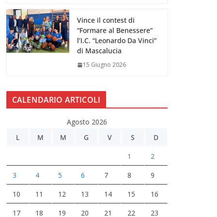
Vince il contest di
“Formare al Benessere”
l’I.C. “Leonardo Da Vinci”
di Mascalucia
15 Giugno 2026
CALENDARIO ARTICOLI
Agosto 2026
L
M
M
G
V
S
D
1
2
3
4
5
6
7
8
9
10
11
12
13
14
15
16
17
18
19
20
21
22
23