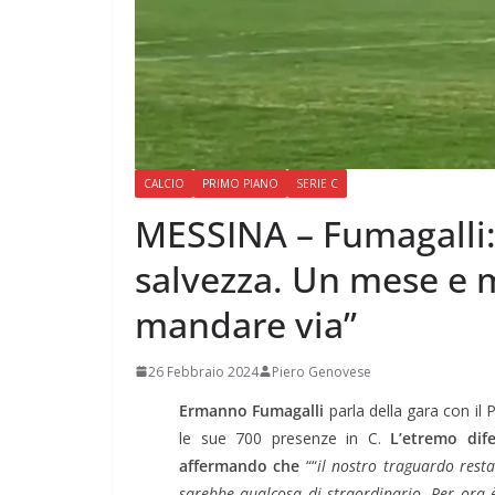
CALCIO
PRIMO PIANO
SERIE C
MESSINA – Fumagalli: 
salvezza. Un mese e 
mandare via”
26 Febbraio 2024
Piero Genovese
Ermanno Fumagalli
parla della gara con il
le sue 700 presenze in C.
L’etremo difen
affermando che
““
il nostro traguardo resta
sarebbe qualcosa di straordinario. Per ora 