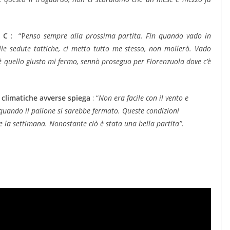
n C
: “P
enso sempre alla prossima partita. Fin quando vado in
lle sedute tattiche, ci metto tutto me stesso, non mollerò. Vado
o è quello giusto mi fermo, sennò proseguo per Fiorenzuola dove c’è
i climatiche avverse
spiega
: “
Non era facile con il vento e
uando il pallone si sarebbe fermato. Queste condizioni
 la settimana. Nonostante ciò è stata una bella partita”.