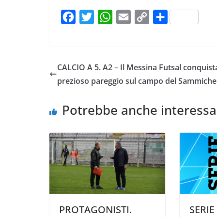
F
T
W
E
C
C
a
w
h
m
o
o
c
i
a
a
p
n
e
t
t
i
y
d
CALCIO A 5. A2 – Il Messina Futsal conquist
b
t
s
l
L
i
prezioso pareggio sul campo del Sammiche
o
e
A
i
v
o
r
p
n
i
Potrebbe anche interessa
k
p
k
d
i
PROTAGONISTI.
SERIE 