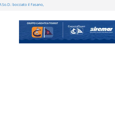
Vi.So.D.: bocciato il Fasano,
essina e Kamarat restano in
opical Coriano. Speranze al
orrisi non molla: “Pronti a
hool conferma i giovani
i
uta il terzino Matteo Guerriero
enta il progetto Messina. “La
ochiamo ma non chi siamo”