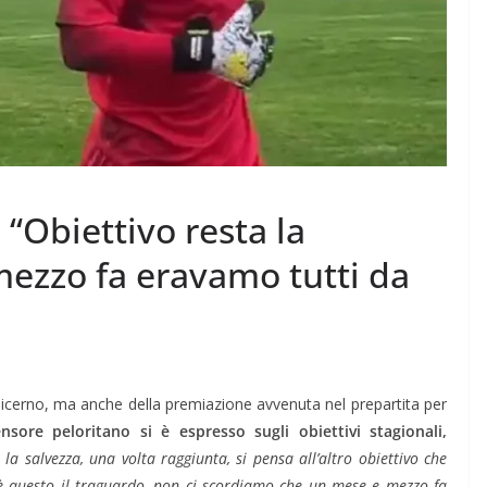
“Obiettivo resta la
mezzo fa eravamo tutti da
 Picerno, ma anche della premiazione avvenuta nel prepartita per
sore peloritano si è espresso sugli obiettivi stagionali,
 la salvezza, una volta raggiunta, si pensa all’altro obiettivo che
è questo il traguardo, non ci scordiamo che un mese e mezzo fa