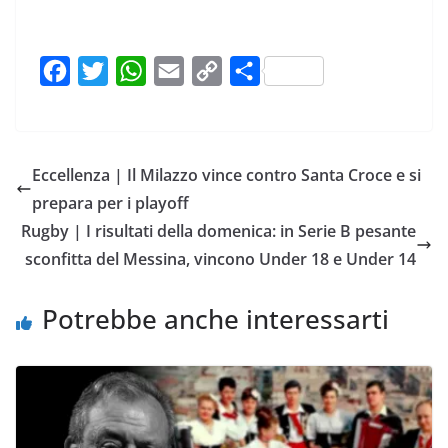
F
T
W
E
C
C
a
w
h
m
o
o
c
i
a
a
p
n
e
t
t
i
y
d
Eccellenza | Il Milazzo vince contro Santa Croce e si
b
t
s
l
L
i
prepara per i playoff
o
e
A
i
v
Rugby | I risultati della domenica: in Serie B pesante
o
r
p
n
i
sconfitta del Messina, vincono Under 18 e Under 14
k
p
k
d
i
Potrebbe anche interessarti