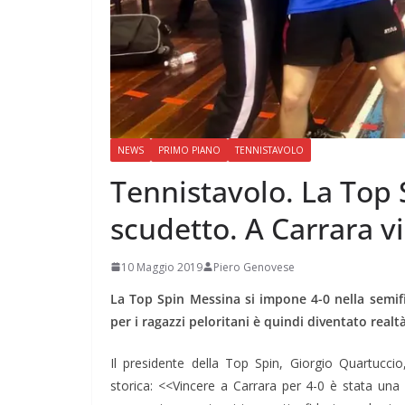
NEWS
PRIMO PIANO
TENNISTAVOLO
Tennistavolo. La Top 
scudetto. A Carrara v
10 Maggio 2019
Piero Genovese
La Top Spin Messina si impone 4-0 nella semifin
per i ragazzi peloritani è quindi diventato realtà
Il presidente della Top Spin, Giorgio Quartucci
storica: <<Vincere a Carrara per 4-0 è stata un