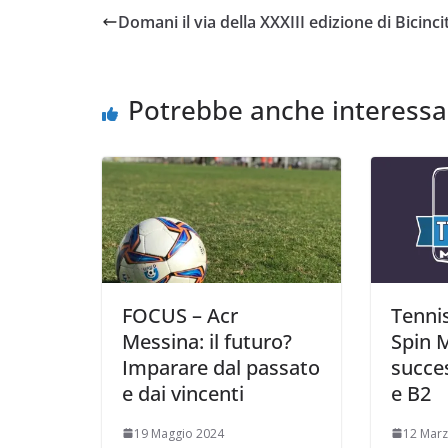
e
t
t
i
y
d
Domani il via della XXXIII edizione di Bicinci
b
t
s
l
L
i
o
e
A
i
v
o
r
p
n
i
Potrebbe anche interessa
k
p
k
d
i
FOCUS – Acr
Tenni
Messina: il futuro?
Spin 
Imparare dal passato
succes
e dai vincenti
e B2
19 Maggio 2024
12 Mar