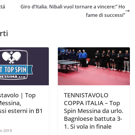
ttá
Giro d’Italia. Nibali vuol tornare a vincere:” Ho
fame di successi”
rti
stavolo | Top
TENNISTAVOLO
Messina,
COPPA ITALIA – Top
si esterni in B1
Spin Messina da urlo.
Bagnloese battuta 3-
1. Si vola in finale
zo 2019