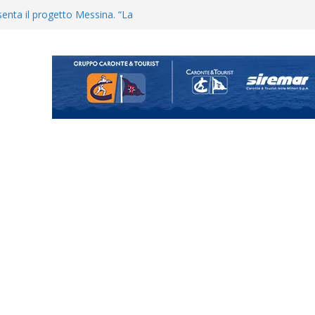
uta il terzino Matteo Guerriero
enta il progetto Messina. “La
ochiamo ma non chi siamo”
Vi.So.D.: bocciato il Fasano,
essina e Kamarat restano in
Cascia: si alzano i ritmi tra lavoro
ganigramma “Mondo Messina