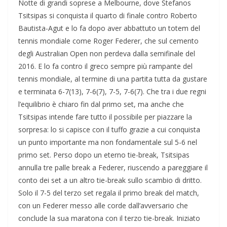
Notte di grandi soprese a Melbourne, dove Stefanos
Tsitsipas si conquista il quarto di finale contro Roberto
Bautista-Agut e lo fa dopo aver abbattuto un totem del
tennis mondiale come Roger Federer, che sul cemento
degli Australian Open non perdeva dalla semifinale del
2016. E lo fa contro il greco sempre più rampante del
tennis mondiale, al termine di una partita tutta da gustare
e terminata 6-7(13), 7-6(7), 7-5, 7-6(7). Che tra i due regni
l’equilibrio è chiaro fin dal primo set, ma anche che
Tsitsipas intende fare tutto il possibile per piazzare la
sorpresa: lo si capisce con il tuffo grazie a cui conquista
un punto importante ma non fondamentale sul 5-6 nel
primo set. Perso dopo un eterno tie-break, Tsitsipas
annulla tre palle break a Federer, riuscendo a pareggiare il
conto dei set a un altro tie-break sullo scambio di dritto.
Solo il 7-5 del terzo set regala il primo break del match,
con un Federer messo alle corde dall’avversario che
conclude la sua maratona con il terzo tie-break. Iniziato