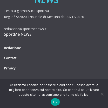
Testata giornalistica sportiva
Reg. n° 5/2020 Tribunale di Messina del 24/12/2020
redazione@sportmenews.it
SportMe NEWS
Redazione
Contatti
Privacy
Utilizziamo i cookie per essere sicuri che tu possa avere la
migliore esperienza sul nostro sito. Se continui ad utilizzare
questo sito noi assumiamo che tu ne sia felice.
Copyright © 2026
SportMe NEWS
. Tutti i diritti riservati.
Tema:
ColorMag
di ThemeGrill. Powered by
WordPress
.
Ok