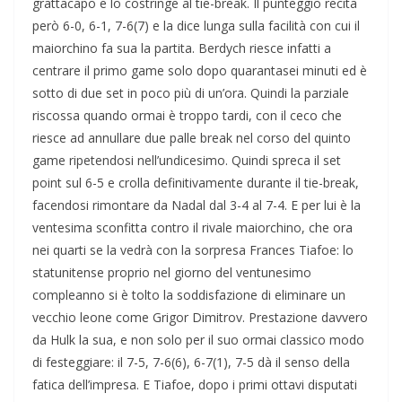
grattacapo e lo costringe al tie-break. Il punteggio recita
però 6-0, 6-1, 7-6(7) e la dice lunga sulla facilità con cui il
maiorchino fa sua la partita. Berdych riesce infatti a
centrare il primo game solo dopo quarantasei minuti ed è
sotto di due set in poco più di un’ora. Quindi la parziale
riscossa quando ormai è troppo tardi, con il ceco che
riesce ad annullare due palle break nel corso del quinto
game ripetendosi nell’undicesimo. Quindi spreca il set
point sul 6-5 e crolla definitivamente durante il tie-break,
facendosi rimontare da Nadal dal 3-4 al 7-4. E per lui è la
ventesima sconfitta contro il rivale maiorchino, che ora
nei quarti se la vedrà con la sorpresa Frances Tiafoe: lo
statunitense proprio nel giorno del ventunesimo
compleanno si è tolto la soddisfazione di eliminare un
vecchio leone come Grigor Dimitrov. Prestazione davvero
da Hulk la sua, e non solo per il suo ormai classico modo
di festeggiare: il 7-5, 7-6(6), 6-7(1), 7-5 dà il senso della
fatica dell’impresa. E Tiafoe, dopo i primi ottavi disputati