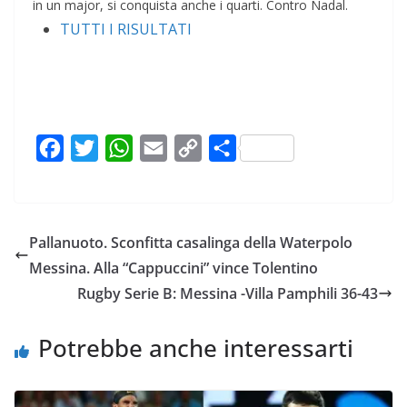
in un major, si conquista anche i quarti. Contro Nadal.
TUTTI I RISULTATI
F
T
W
E
C
C
a
w
h
m
o
o
c
i
a
a
p
n
e
t
t
i
y
d
Pallanuoto. Sconfitta casalinga della Waterpolo
b
t
s
l
L
i
Messina. Alla “Cappuccini” vince Tolentino
o
e
A
i
v
Rugby Serie B: Messina -Villa Pamphili 36-43
o
r
p
n
i
k
p
k
d
Potrebbe anche interessarti
i