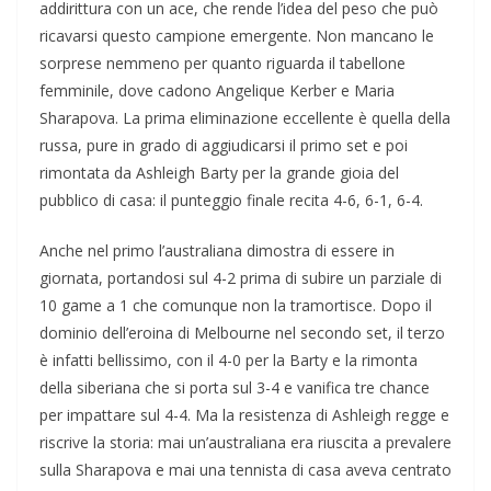
addirittura con un ace, che rende l’idea del peso che può
ricavarsi questo campione emergente. Non mancano le
sorprese nemmeno per quanto riguarda il tabellone
femminile, dove cadono Angelique Kerber e Maria
Sharapova. La prima eliminazione eccellente è quella della
russa, pure in grado di aggiudicarsi il primo set e poi
rimontata da Ashleigh Barty per la grande gioia del
pubblico di casa: il punteggio finale recita 4-6, 6-1, 6-4.
Anche nel primo l’australiana dimostra di essere in
giornata, portandosi sul 4-2 prima di subire un parziale di
10 game a 1 che comunque non la tramortisce. Dopo il
dominio dell’eroina di Melbourne nel secondo set, il terzo
è infatti bellissimo, con il 4-0 per la Barty e la rimonta
della siberiana che si porta sul 3-4 e vanifica tre chance
per impattare sul 4-4. Ma la resistenza di Ashleigh regge e
riscrive la storia: mai un’australiana era riuscita a prevalere
sulla Sharapova e mai una tennista di casa aveva centrato