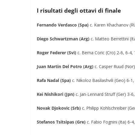
I risultati degli ottavi di finale
Fernando Verdasco (Spa)
c. Karen Khachanov (RU
Diego Schwartzman (Arg)
c. Matteo Berrettini (It
Roger Federer (Svi)
c. Berna Coric (Cro) 2-6, 6-4, 
Juan Martin Del Potro (Arg)
c. Casper Ruud (Nor)
Rafa Nadal (Spa)
c. Nikoloz Basilashvili (Geo) 6-1,
Kei Nishikori (Jpn)
c. Jan-Lennard Struff (Ger) 3-6,
Novak Djokovic (Srb)
c.
Philipp Kohlschreiber (Ger
Stefanos Tsitsipas (Gre)
c. Fabio Fognini (Ita) 6-4