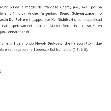
avuto prima la meglio del francese Chardy (6-0, 6-1), poi ha
hvili (6-1, 6-0). Anche l’argentino
Diego Schwartzman,
lo
artin Del Potro
e il giapponese
Kei Nishikori
si sono qualificati
Eliminati rispettivamente l’italiano Matteo Berrettini, il russo Karen
Jan-Lennard Struff.
l numero 1 del mondo
Novak Djokovic
, che ha sconfitto in due
golare senza problemi il tedesco Kohlschreiber (6-3, 6-0).
)