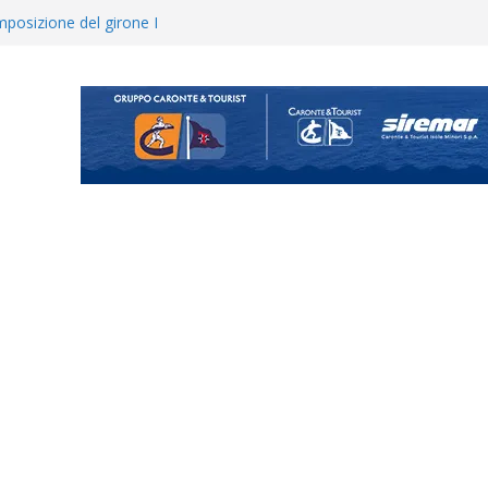
posizione del girone I
ecco i gironi 2026/27. Due
uando chiama questa piazza non
a Serie D»
ina Tourè è un nuovo
 colpo per il reparto arretrato:
e Coco