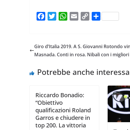
F
T
W
E
C
C
a
w
h
m
o
o
c
i
a
a
p
n
e
t
t
i
y
d
Giro d’Italia 2019. A S. Giovanni Rotondo vi
b
t
s
l
L
i
Masnada. Conti in rosa. Nibali con i migliori
o
e
A
i
v
o
r
p
n
i
Potrebbe anche interessa
k
p
k
d
i
Riccardo Bonadio:
“Obiettivo
qualificazioni Roland
Garros e chiudere in
top 200. La vittoria