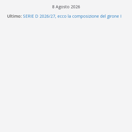
Salta
8 Agosto 2026
al
Ultimo:
SERIE D 2026/27, ecco la composizione del girone I
contenuto
Eccellenza Sicilia, ufficiale: ecco i gironi 2026/27. Due
ripescate
Messina, parla Bonanno: «Quando chiama questa
piazza non guardi più a nulla. Vogliamo la Serie D»
CALCIOMERCATO – L’ex Messina Tourè è un nuovo
attaccante del Foggia
Calciomercato Messina, triplo colpo per il reparto
arretrato: ecco Guerriero, Passiatore e Coco