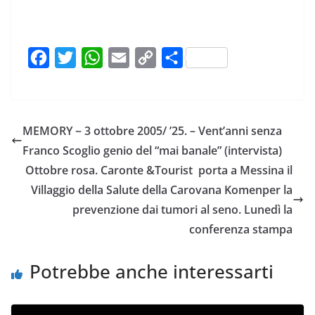
F
T
W
E
C
C
a
w
h
m
o
o
c
i
a
a
p
n
e
t
t
i
y
d
MEMORY ~ 3 ottobre 2005/ ’25. – Vent’anni senza
b
t
s
l
L
i
Franco Scoglio genio del “mai banale” (intervista)
o
e
A
i
v
Ottobre rosa. Caronte &Tourist porta a Messina il
o
r
p
n
i
Villaggio della Salute della Carovana Komenper la
k
p
k
d
prevenzione dai tumori al seno. Lunedì la
i
conferenza stampa
Potrebbe anche interessarti