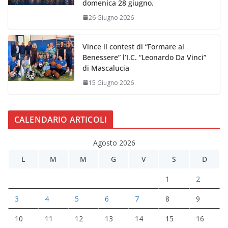
domenica 28 giugno.
26 Giugno 2026
Vince il contest di “Formare al
Benessere” l’I.C. “Leonardo Da Vinci”
di Mascalucia
15 Giugno 2026
CALENDARIO ARTICOLI
Agosto 2026
L
M
M
G
V
S
D
1
2
3
4
5
6
7
8
9
10
11
12
13
14
15
16