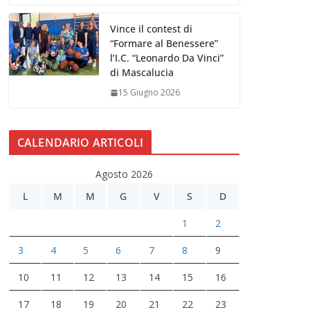
Vince il contest di
“Formare al Benessere”
l’I.C. “Leonardo Da Vinci”
di Mascalucia
15 Giugno 2026
CALENDARIO ARTICOLI
Agosto 2026
L
M
M
G
V
S
D
1
2
3
4
5
6
7
8
9
10
11
12
13
14
15
16
17
18
19
20
21
22
23