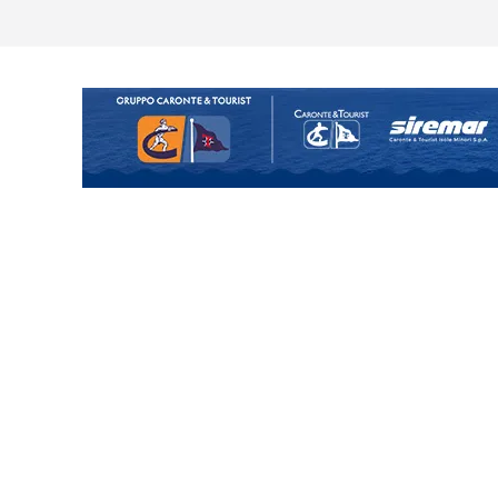
o il ritiro di Cascia: intensità e
uando chiama questa piazza non
a Serie D»
ina Tourè è un nuovo
ato il caso sul contratto del
 l’ACR Messina
900 – Il calendario ’26/’27