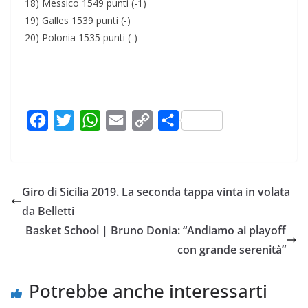
18) Messico 1549 punti (-1)
19) Galles 1539 punti (-)
20) Polonia 1535 punti (-)
F
T
W
E
C
C
a
w
h
m
o
o
c
i
a
a
p
n
e
t
t
i
y
d
Giro di Sicilia 2019. La seconda tappa vinta in volata
b
t
s
l
L
i
da Belletti
o
e
A
i
v
Basket School | Bruno Donia: “Andiamo ai playoff
o
r
p
n
i
con grande serenità”
k
p
k
d
i
Potrebbe anche interessarti