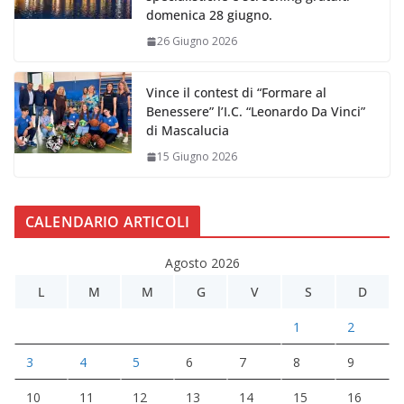
domenica 28 giugno.
26 Giugno 2026
Vince il contest di “Formare al
Benessere” l’I.C. “Leonardo Da Vinci”
di Mascalucia
15 Giugno 2026
CALENDARIO ARTICOLI
Agosto 2026
L
M
M
G
V
S
D
1
2
3
4
5
6
7
8
9
10
11
12
13
14
15
16