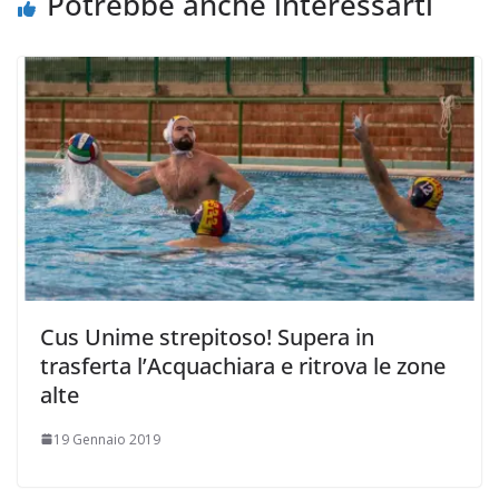
Potrebbe anche interessarti
i
Cus Unime strepitoso! Supera in
trasferta l’Acquachiara e ritrova le zone
alte
19 Gennaio 2019