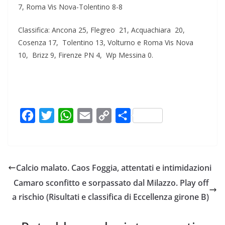
7, Roma Vis Nova-Tolentino 8-8
Classifica: Ancona 25, Flegreo 21, Acquachiara 20,
Cosenza 17, Tolentino 13, Volturno e Roma Vis Nova
10, Brizz 9, Firenze PN 4, Wp Messina 0.
F
T
W
E
C
C
a
w
h
m
o
o
c
i
a
a
p
n
e
t
t
i
y
d
Calcio malato. Caos Foggia, attentati e intimidazioni
b
t
s
l
L
i
Camaro sconfitto e sorpassato dal Milazzo. Play off
o
e
A
i
v
a rischio (Risultati e classifica di Eccellenza girone B)
o
r
p
n
i
k
p
k
d