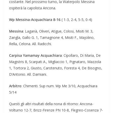
costante. Nel prossimo turno, la Waterpolo Messina
ospiterà la capolista Ancona.
Wp Messina-Acquachiara 8-16
( 1-3, 2-4, 5-5, 0-4)
Messina
: Laganà, Oliveri, Atigue, Colosi, Misiti M. 3,
Zangla, Gallo G. 1, Tamagnone 4, Misiti F., Majolino,
Rella, Celona. All. Radicchi.
Carpisa Yamamay Acquachiara
: Cipollaro, Di Maria, De
Magistris 8, Scarpati A., Migliaccio 1, Pignataro, Mazzola
1, Tortora 2, Giusto, Carotenuto, Foresta 4, De Bisogno,
D’Antonio. All. Damiani.
Arbitro
: Chimenti. Sup num. Wp Me 3/10, Acquachiara
5/14
Questi gli altri risultati della nona di ritorno: Ancona-
Volturno 12-7, Brizz-Firenze PN 10-8, Flegreo-Cosenza 7-