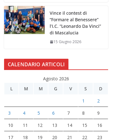
Vince il contest di
“Formare al Benessere”
l’I.C. “Leonardo Da Vinci”
di Mascalucia
15 Giugno 2026
CALENDARIO ARTICOLI
Agosto 2026
L
M
M
G
V
S
D
1
2
3
4
5
6
7
8
9
10
11
12
13
14
15
16
17
18
19
20
21
22
23