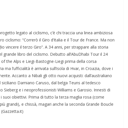
rogetto legato al ciclismo, c’è chi traccia una linea ambiziosa
ro ciclismo: “Correrò il Giro d’Italia e il Tour de France. Ma non
io vincere il terzo Giro”. A 34 anni, per strappare alla storia
el grande libro del ciclismo. Debutto all’AbuDhabi Tour il 24
of the Alps e Liegi-Bastogne-Liegi prima della corsa
a l’ufficialità è arrivata sull’isola di Hvar, in Croazia, dove i
ente. Accanto a Nibali gli otto nuovi acquisti: dall’australiano
l siciliano Damiano Caruso, dal belga Teuns al tedesco
o Sieberg e i neoprofessionisti Williams e Garosio. Innesti di
i suoi obiettivi. Prima di tutto la terza maglia rosa (come
 i più grandi), e chissà, magari anche la seconda Grande Boucle
 (Gazzetta.it)