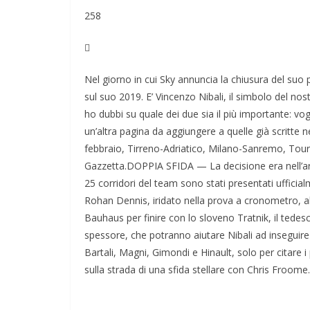
258

Nel giorno in cui Sky annuncia la chiusura del suo p
sul suo 2019. E’ Vincenzo Nibali, il simbolo del nost
ho dubbi su quale dei due sia il più importante: vogl
un’altra pagina da aggiungere a quelle già scritte n
febbraio, Tirreno-Adriatico, Milano-Sanremo, Tour 
Gazzetta.DOPPIA SFIDA — La decisione era nell’aria m
25 corridori del team sono stati presentati ufficialm
Rohan Dennis, iridato nella prova a cronometro, a
Bauhaus per finire con lo sloveno Tratnik, il tedesc
spessore, che potranno aiutare Nibali ad inseguire 
Bartali, Magni, Gimondi e Hinault, solo per citare
sulla strada di una sfida stellare con Chris Froome.