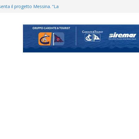
uta il terzino Matteo Guerriero
enta il progetto Messina. “La
ochiamo ma non chi siamo”
Vi.So.D.: bocciato il Fasano,
essina e Kamarat restano in
Cascia: si alzano i ritmi tra lavoro
ganigramma “Mondo Messina