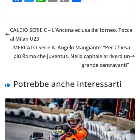
a
w
h
m
o
o
c
i
a
a
p
n
e
t
t
i
y
d
CALCIO SERIE C – L’Ancona eclusa dal torneo. Tocca
b
t
s
l
L
i
al Milan U23
o
e
A
i
v
MERCATO Serie A. Angelo Mangiante: “Per Chiesa
o
r
p
n
i
più Roma che Juventus. Nella capitale arriverà un
k
p
k
d
grande centravanti”
i
Potrebbe anche interessarti