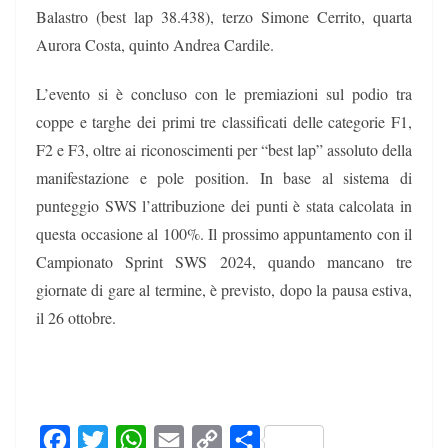
Balastro (best lap 38.438), terzo Simone Cerrito, quarta
Aurora Costa, quinto Andrea Cardile.
L’evento si è concluso con le premiazioni sul podio tra
coppe e targhe dei primi tre classificati delle categorie F1,
F2 e F3, oltre ai riconoscimenti per “best lap” assoluto della
manifestazione e pole position. In base al sistema di
punteggio SWS l’attribuzione dei punti è stata calcolata in
questa occasione al 100%. Il prossimo appuntamento con il
Campionato Sprint SWS 2024, quando mancano tre
giornate di gare al termine, è previsto, dopo la pausa estiva,
il 26 ottobre.
F
T
W
E
C
C