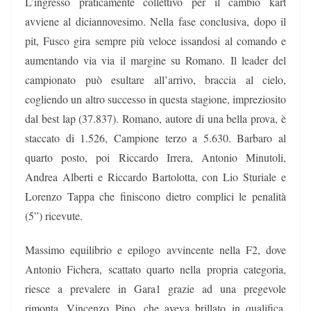
L’ingresso praticamente collettivo per il cambio kart
avviene al diciannovesimo. Nella fase conclusiva, dopo il
pit, Fusco gira sempre più veloce issandosi al comando e
aumentando via via il margine su Romano. Il leader del
campionato può esultare all’arrivo, braccia al cielo,
cogliendo un altro successo in questa stagione, impreziosito
dal best lap (37.837). Romano, autore di una bella prova, è
staccato di 1.526, Campione terzo a 5.630. Barbaro al
quarto posto, poi Riccardo Irrera, Antonio Minutoli,
Andrea Alberti e Riccardo Bartolotta, con Lio Sturiale e
Lorenzo Tappa che finiscono dietro complici le penalità
(5”) ricevute.
Massimo equilibrio e epilogo avvincente nella F2, dove
Antonio Fichera, scattato quarto nella propria categoria,
riesce a prevalere in Gara1 grazie ad una pregevole
rimonta. Vincenzo Pino, che aveva brillato in qualifica,