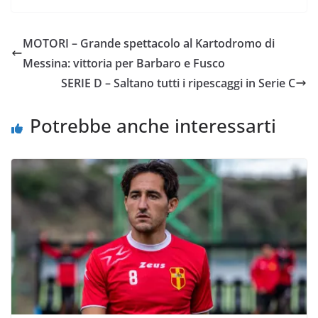
c
i
a
a
p
n
e
t
t
i
y
d
MOTORI – Grande spettacolo al Kartodromo di
b
t
s
l
L
i
Messina: vittoria per Barbaro e Fusco
o
e
A
i
v
SERIE D – Saltano tutti i ripescaggi in Serie C
o
r
p
n
i
k
p
k
d
Potrebbe anche interessarti
i