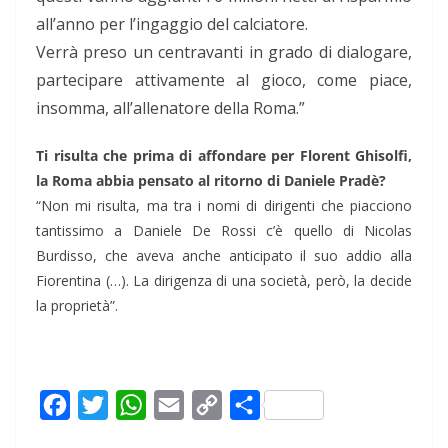
all’anno per l’ingaggio del calciatore.
Verrà preso un centravanti in grado di dialogare,
partecipare attivamente al gioco, come piace,
insomma, all’allenatore della Roma.”
Ti risulta che prima di affondare per Florent Ghisolfi,
la Roma abbia pensato al ritorno di Daniele Pradè?
“Non mi risulta, ma tra i nomi di dirigenti che piacciono
tantissimo a Daniele De Rossi c’è quello di Nicolas
Burdisso, che aveva anche anticipato il suo addio alla
Fiorentina (…). La dirigenza di una società, però, la decide
la proprietà”.
F
T
W
E
C
C
a
w
h
m
o
o