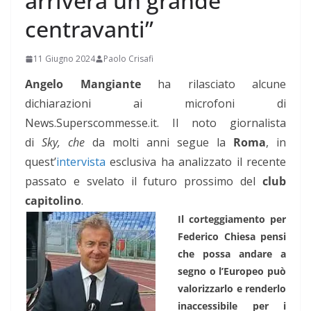
arriverà un grande
centravanti”
11 Giugno 2024
Paolo Crisafi
Angelo Mangiante
ha rilasciato alcune
dichiarazioni ai microfoni di
News.Superscommesse.it. Il noto giornalista
di
Sky, che
da molti anni segue la
Roma
, in
quest’
intervista
esclusiva ha
analizzato il recente
passato e svelato il futuro prossimo del
club
capitolino
.
Il corteggiamento per
Federico Chiesa pensi
che possa andare a
segno o l’Europeo può
valorizzarlo e renderlo
inaccessibile per i