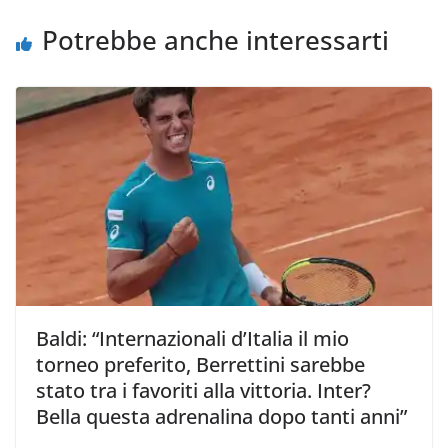
o
r
p
n
i
k
p
k
d
Potrebbe anche interessarti
i
Baldi: “Internazionali d’Italia il mio
torneo preferito, Berrettini sarebbe
stato tra i favoriti alla vittoria. Inter?
Bella questa adrenalina dopo tanti anni”