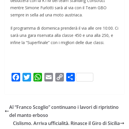
debutterà con la KTM del team Standing Construct
mentre Simone Furlotti sarà al via con il Team GBO
sempre in sella ad una moto austriaca.
Il programma di domenica prenderà il via alle ore 10:00. Ci
sarà una gara riservata alla classe 450 e una alla 250, e
infine la “Superfinale” con i migliori delle due classi.
F
T
W
E
C
C
a
w
h
m
o
o
c
i
a
a
p
n
e
t
t
i
y
d
Al “Franco Scoglio” continuano i lavori di ripristino
b
t
s
l
L
i
del manto erboso
o
e
A
i
v
Cislismo. Arriva ufficialità. Rinasce il Giro di Sicilia