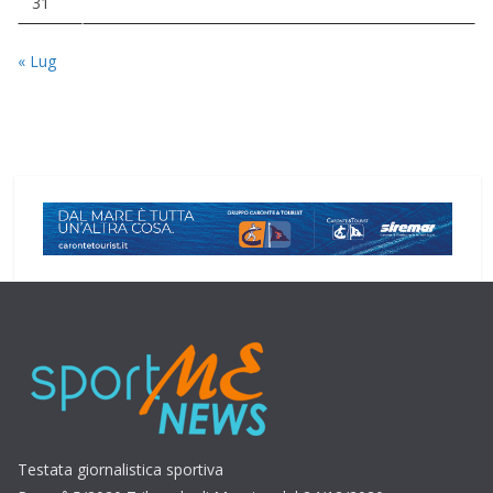
31
« Lug
Testata giornalistica sportiva