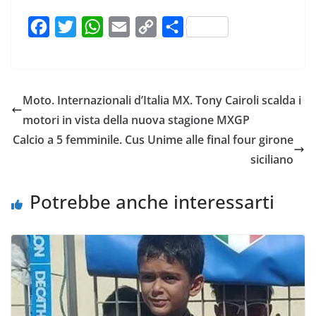
F
T
W
E
C
C
a
w
h
m
o
o
c
i
a
a
p
n
e
t
t
i
y
d
Moto. Internazionali d’Italia MX. Tony Cairoli scalda i
b
t
s
l
L
i
motori in vista della nuova stagione MXGP
o
e
A
i
v
Calcio a 5 femminile. Cus Unime alle final four girone
o
r
p
n
i
siciliano
k
p
k
d
i
Potrebbe anche interessarti