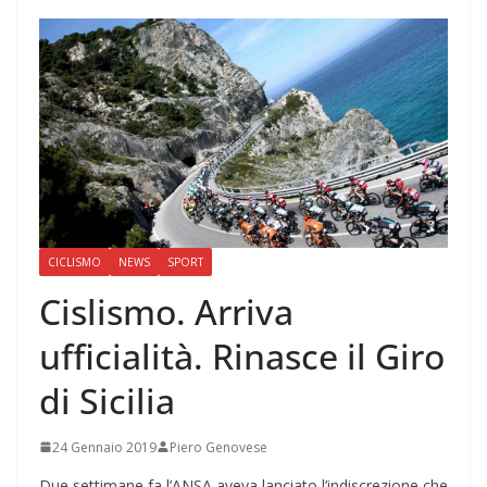
CICLISMO
NEWS
SPORT
Cislismo. Arriva
ufficialità. Rinasce il Giro
di Sicilia
24 Gennaio 2019
Piero Genovese
Due settimane fa l’ANSA aveva lanciato l’indiscrezione che