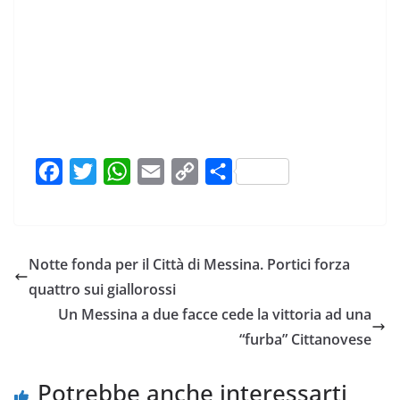
F
T
W
E
C
C
a
w
h
m
o
o
c
i
a
a
p
n
e
t
t
i
y
d
Notte fonda per il Città di Messina. Portici forza
b
t
s
l
L
i
quattro sui giallorossi
o
e
A
i
v
Un Messina a due facce cede la vittoria ad una
o
r
p
n
i
“furba” Cittanovese
k
p
k
d
i
Potrebbe anche interessarti