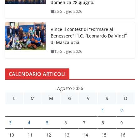
domenica 28 giugno.
26 Giugno 2026
Vince il contest di “Formare al
Benessere” l’I.C. “Leonardo Da Vinci”
di Mascalucia
15 Giugno 2026
CALENDARIO ARTICOLI
Agosto 2026
L
M
M
G
V
S
D
1
2
3
4
5
6
7
8
9
10
11
12
13
14
15
16