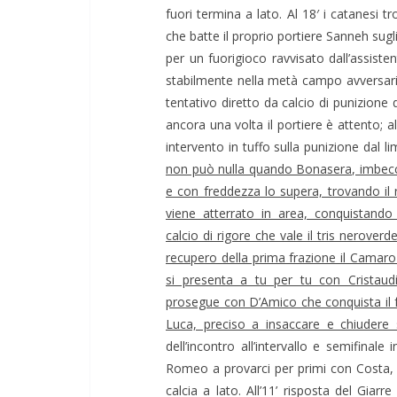
fuori termina a lato. Al 18′ i catanesi 
che batte il proprio portiere Sanneh sugli
per un fuorigioco ravvisato dall’assist
stabilmente nella metà campo avversaria
tentativo diretto da calcio di punizione
ancora una volta il portiere è attento; 
intervento in tuffo sulla punizione dal l
non può nulla quando Bonasera, imbecc
e con freddezza lo supera, trovando il 
viene atterrato in area, conquistand
calcio di rigore che vale il tris neroverd
recupero della prima frazione il Camaro
si presenta a tu per tu con Cristaudi
prosegue con D’Amico che conquista il f
Luca, preciso a insaccare e chiudere
dell’incontro all’intervallo e semifinal
Romeo a provarci per primi con Costa, 
calcia a lato. All’11’ risposta del Giar