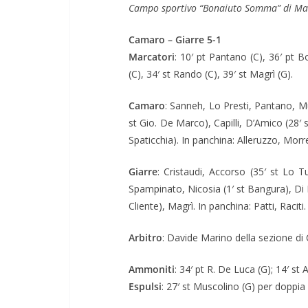
Campo sportivo “Bonaiuto Somma” di Masc
Camaro – Giarre 5-1
Marcatori
: 10′ pt Pantano (C), 36′ pt B
(C), 34′ st Rando (C), 39′ st Magrì (G).
Camaro
: Sanneh, Lo Presti, Pantano, M
st Gio. De Marco), Capilli, D’Amico (28′
Spaticchia). In panchina: Alleruzzo, Morr
Giarre
: Cristaudi, Accorso (35′ st Lo T
Spampinato, Nicosia (1′ st Bangura), Di P
Cliente), Magrì. In panchina: Patti, Raciti
Arbitro
: Davide Marino della sezione di 
Ammoniti
: 34′ pt R. De Luca (G); 14′ st 
Espulsi
: 27′ st Muscolino (G) per doppi