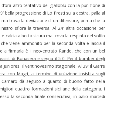
d’ora altro tentativo dei gialloblù con la punizione di
′ bella progressione di Lo Presti sulla destra, palla al
o ma trova la deviazione di un difensore, prima che la
inistro sfiora la traversa. Al 24′ altra occasione per
e calcia a botta sicura ma trova la respinta del solito
o, che viene ammonito per la seconda volta e lascia il
a e a firmarla è il neo-entrato Rando, che con un bel
assist di Bonasera e segna il 5-0. Per il bomber degli
la Juniores, il ventinovesimo stagionale.
Al 39′ il Giarre
iera con Magrì, al termine di un’azione insistita sugli
l Camaro dà seguito a quanto di buono fatto nella
gliori quattro formazioni siciliane della categoria. I
sso la seconda finale consecutiva, in palio martedì