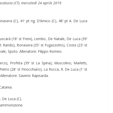
alucia (CT), mercoledì 24 aprile 2019
onasera (C), 41′ pt rig. D’Amico (C), 48′ pt A. De Luca
uscarà (18′ st Freni), Lembo, De Natale, De Luca (39′
 st Rando), Bonasera (35′ st Fugazzotto), Costa (23′ st
eale, Spoto. Allenatore: Filippo Romeo.
urco), Profeta (39′ st La Spina), Muscolino, Marletti,
ietro (28′ st Finocchiaro), La Rocca, R. De Luca (1′ st
. Allenatore: Saverio Rapisarda.
Catania.
A. De Luca (C).
a ammonizione.