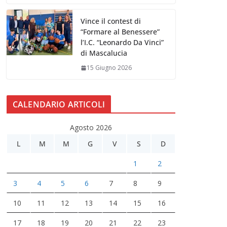
Vince il contest di
“Formare al Benessere”
l’I.C. “Leonardo Da Vinci”
di Mascalucia
15 Giugno 2026
CALENDARIO ARTICOLI
Agosto 2026
L
M
M
G
V
S
D
1
2
3
4
5
6
7
8
9
10
11
12
13
14
15
16
17
18
19
20
21
22
23