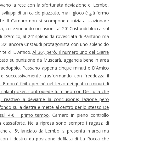
trovano la rete con la sfortunata deviazione di Lembo,
 sviluppi di un calcio piazzato, ma il gioco è già fermo
ente. Il Camaro non si scompone e inizia a stazionare
, collezionando occasioni: al 20′ Cristaudi blocca sul
 di D’Amico; al 24′ splendida rovesciata di Pantano ma
al 32′ ancora Cristaudi protagonista con uno splendido
imite di D’Amico.
Al 36′, però, il numero uno del Giarre
ato su punizione da Muscarà, aggancia bene in area
raddoppio.
Passano appena cinque minuti e D’Amico
o e successivamente trasformando con freddezza il
e. E non è finita perché nel terzo dei quattro minuti di
 cala il poker: contropiede fulmineo con De Luca che
, reattivo a deviarne la conclusione; l’azione però
ondo sulla destra e mette al centro per lo stesso De
 sul 4-0 il primo tempo
. Camaro in pieno controllo
e in cassaforte. Nella ripresa sono sempre i ragazzi di
che al 5′, lanciato da Lembo, si presenta in area ma
re con il destro da posizione defilata di La Rocca che