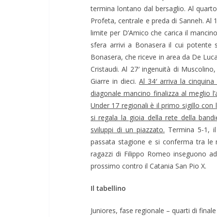
termina lontano dal bersaglio. Al quarto 
Profeta, centrale e preda di Sanneh. Al 19
limite per D’Amico che carica il mancin
sfera arrivi a Bonasera il cui potente s
Bonasera, che riceve in area da De Luca 
Cristaudi. Al 27′ ingenuità di Muscolin
Giarre in dieci.
Al 34′ arriva la cinquin
diagonale mancino finalizza al meglio l’
Under 17 regionali è il primo sigillo con 
si regala la gioia della rete della band
sviluppi di un piazzato.
Termina 5-1, i
passata stagione e si conferma tra le mi
ragazzi di Filippo Romeo inseguono ade
prossimo contro il Catania San Pio X.
Il tabellino
Juniores, fase regionale – quarti di finale