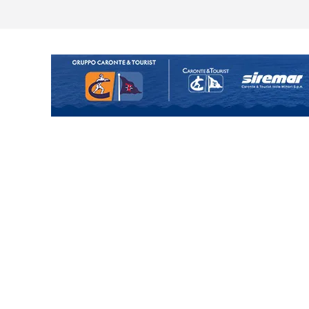
uta il terzino Matteo Guerriero
enta il progetto Messina. “La
ochiamo ma non chi siamo”
Vi.So.D.: bocciato il Fasano,
essina e Kamarat restano in
Cascia: si alzano i ritmi tra lavoro
ganigramma “Mondo Messina