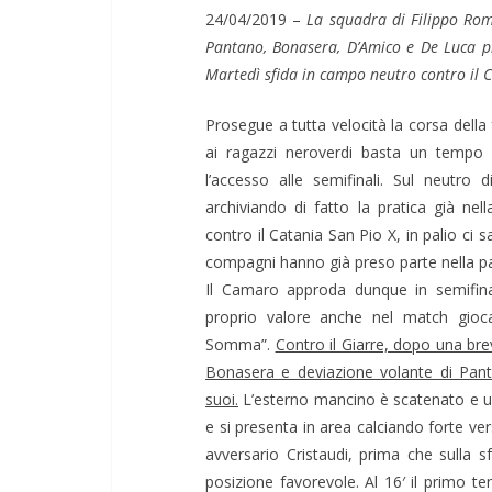
24/04/2019 –
La squadra di Filippo Rom
Pantano, Bonasera, D’Amico e De Luca pr
Martedì sfida in campo neutro contro il C
Prosegue a tutta velocità la corsa dell
ai ragazzi neroverdi basta un tempo p
l’accesso alle semifinali. Sul neutr
archiviando di fatto la pratica già nel
contro il Catania San Pio X, in palio ci 
compagni hanno già preso parte nella p
Il Camaro approda dunque in semifina
proprio valore anche nel match gioca
Somma”.
Contro il Giarre, dopo una brev
Bonasera e deviazione volante di Panta
suoi.
L’esterno mancino è scatenato e un
e si presenta in area calciando forte ver
avversario Cristaudi, prima che sulla 
posizione favorevole. Al 16′ il primo te