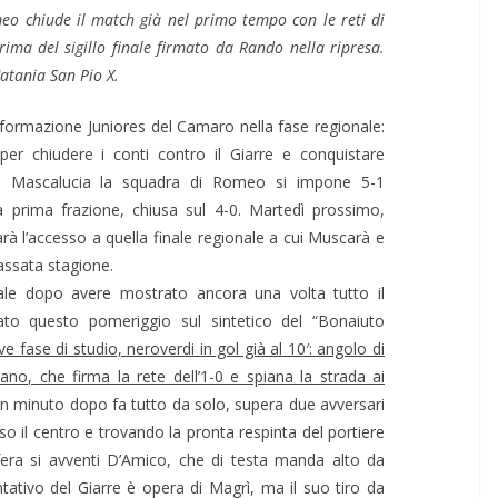
eo chiude il match già nel primo tempo con le reti di
ima del sigillo finale firmato da Rando nella ripresa.
atania San Pio X.
a formazione Juniores del Camaro nella fase regionale:
er chiudere i conti contro il Giarre e conquistare
o di Mascalucia la squadra di Romeo si impone 5-1
la prima frazione, chiusa sul 4-0. Martedì prossimo,
sarà l’accesso a quella finale regionale a cui Muscarà e
assata stagione.
le dopo avere mostrato ancora una volta tutto il
to questo pomeriggio sul sintetico del “Bonaiuto
e fase di studio, neroverdi in gol già al 10′: angolo di
no, che firma la rete dell’1-0 e spiana la strada ai
 minuto dopo fa tutto da solo, supera due avversari
so il centro e trovando la pronta respinta del portiere
sfera si avventi D’Amico, che di testa manda alto da
ntativo del Giarre è opera di Magrì, ma il suo tiro da