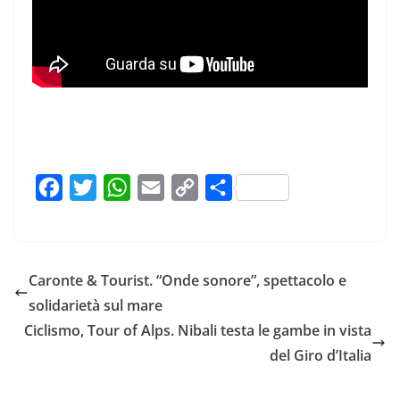
F
T
W
E
C
C
a
w
h
m
o
o
c
i
a
a
p
n
e
t
t
i
y
d
Caronte & Tourist. “Onde sonore”, spettacolo e
b
t
s
l
L
i
solidarietà sul mare
o
e
A
i
v
Ciclismo, Tour of Alps. Nibali testa le gambe in vista
o
r
p
n
i
del Giro d’Italia
k
p
k
d