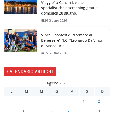
Viaggio” a Ganzirri: visite
specialistiche e screening gratuiti
domenica 28 giugno.
26 Giugno 2026
Vince il contest di “Formare al
Benessere” l’I.C. “Leonardo Da Vinci”
di Mascalucia
15 Giugno 2026
CALENDARIO ARTICOLI
Agosto 2026
L
M
M
G
V
S
D
1
2
3
4
5
6
7
8
9