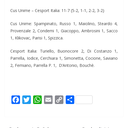
Cus Unime – Cesport Italia: 11-7 (5-2, 1-1, 2-2, 3-2)
Cus Unime: Spampinato, Russo 1, Maiolino, Steardo 4,
Provenzale 2, Condemi 1, Giacoppo, Ambrosini 1, Sacco
1, Klikovac, Parisi 1, Spizzica.
Cesport Italia: Turiello, Buonocore 2, Di Costanzo 1,
Parrella, Iodice, Cerchiara 1, Simonetta, Cocione, Saviano
2, Femiano, Parrella P. 1, D’Antonio, Bouchè.
F
T
W
E
C
C
a
w
h
m
o
o
c
i
a
a
p
n
e
t
t
i
y
d