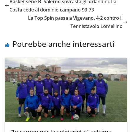
Basket serie B. Salerno sovrasta gli orlandini. La
b
t
s
l
L
i
Costa cede al dominio campano 93-73
o
e
A
i
v
La Top Spin passa a Vigevano, 4-2 contro il
o
r
p
n
i
Tennistavolo Lomellino
k
p
k
d
i
Potrebbe anche interessarti
“In campo per la solidarietà”, settima