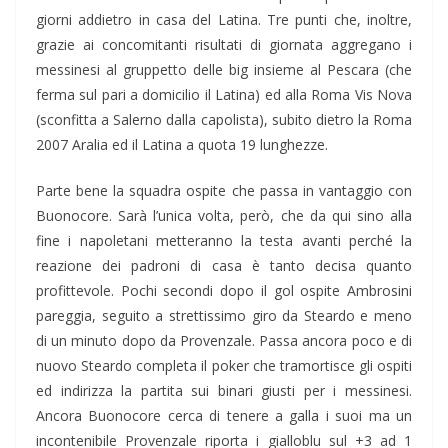
giorni addietro in casa del Latina. Tre punti che, inoltre,
grazie ai concomitanti risultati di giornata aggregano i
messinesi al gruppetto delle big insieme al Pescara (che
ferma sul pari a domicilio il Latina) ed alla Roma Vis Nova
(sconfitta a Salerno dalla capolista), subito dietro la Roma
2007 Aralia ed il Latina a quota 19 lunghezze.
Parte bene la squadra ospite che passa in vantaggio con
Buonocore. Sarà l’unica volta, però, che da qui sino alla
fine i napoletani metteranno la testa avanti perché la
reazione dei padroni di casa è tanto decisa quanto
profittevole. Pochi secondi dopo il gol ospite Ambrosini
pareggia, seguito a strettissimo giro da Steardo e meno
di un minuto dopo da Provenzale. Passa ancora poco e di
nuovo Steardo completa il poker che tramortisce gli ospiti
ed indirizza la partita sui binari giusti per i messinesi.
Ancora Buonocore cerca di tenere a galla i suoi ma un
incontenibile Provenzale riporta i gialloblu sul +3 ad 1