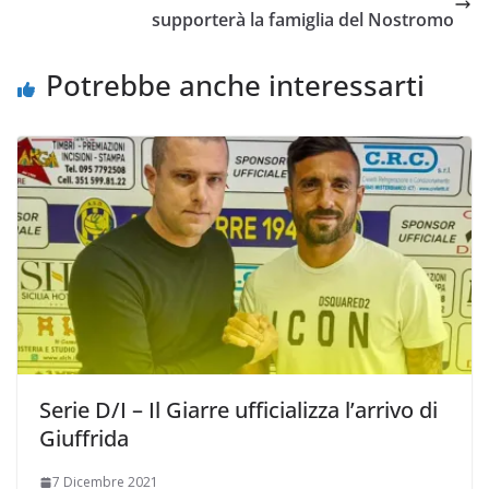
o
r
p
n
i
supporterà la famiglia del Nostromo
k
p
k
d
i
Potrebbe anche interessarti
Serie D/I – Il Giarre ufficializza l’arrivo di
Giuffrida
7 Dicembre 2021