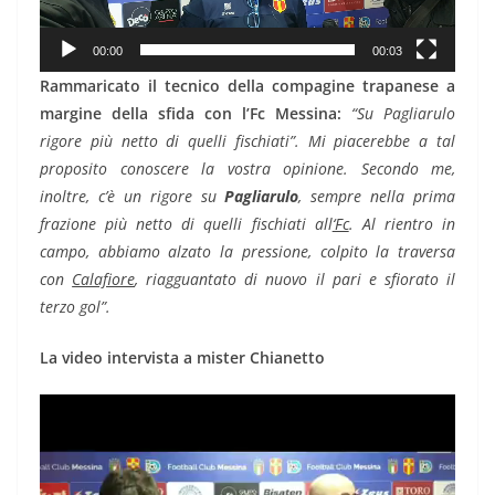
00:00
00:03
Rammaricato il tecnico della compagine trapanese a
margine della sfida con l’Fc Messina:
“Su Pagliarulo
rigore più netto di quelli fischiati”.
Mi piacerebbe a tal
proposito conoscere la vostra opinione. Secondo me,
inoltre, c’è un rigore su
Pagliarulo
, sempre nella prima
frazione più netto di quelli fischiati all
‘Fc
. Al rientro in
campo, abbiamo alzato la pressione, colpito la traversa
con
Calafiore
, riagguantato di nuovo il pari e sfiorato il
terzo gol”.
La video intervista a mister Chianetto
Video
Player