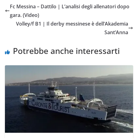
e
t
t
i
y
d
Fc Messina – Dattilo | L’analisi degli allenatori dopo
b
t
s
l
L
i
gara. (Video)
o
e
A
i
v
Volley/f B1 | Il derby messinese è dell’Akademia
o
r
p
n
i
Sant’Anna
k
p
k
d
i
Potrebbe anche interessarti