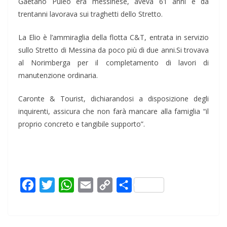
Gaetano Puleo era messinese, aveva 61 anni e da
trentanni lavorava sui traghetti dello Stretto.
La Elio è l’ammiraglia della flotta C&T, entrata in servizio
sullo Stretto di Messina da poco più di due anni.Si trovava
al Norimberga per il completamento di lavori di
manutenzione ordinaria.
Caronte & Tourist, dichiarandosi a disposizione degli
inquirenti, assicura che non farà mancare alla famiglia “il
proprio concreto e tangibile supporto”.
F
T
W
E
C
C
a
w
h
m
o
o
c
i
a
a
p
n