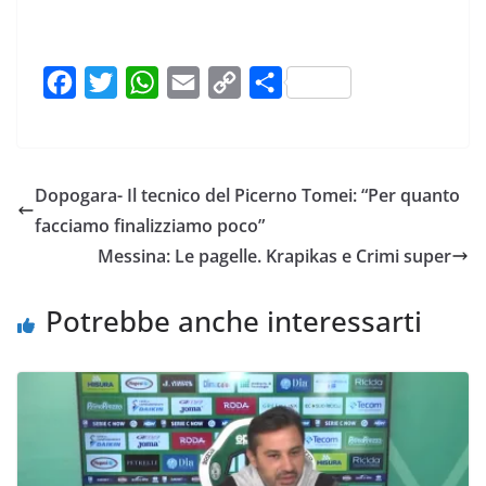
F
T
W
E
C
C
a
w
h
m
o
o
c
i
a
a
p
n
e
t
t
i
y
d
Dopogara- Il tecnico del Picerno Tomei: “Per quanto
b
t
s
l
L
i
facciamo finalizziamo poco”
o
e
A
i
v
Messina: Le pagelle. Krapikas e Crimi super
o
r
p
n
i
k
p
k
d
Potrebbe anche interessarti
i