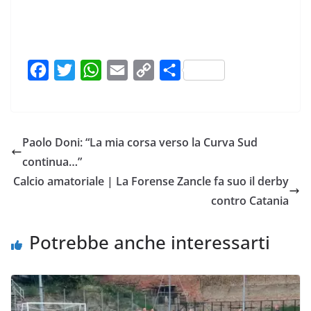
F
T
W
E
C
C
a
w
h
m
o
o
c
i
a
a
p
n
e
t
t
i
y
d
Paolo Doni: “La mia corsa verso la Curva Sud
b
t
s
l
L
i
continua…”
o
e
A
i
v
Calcio amatoriale | La Forense Zancle fa suo il derby
o
r
p
n
i
contro Catania
k
p
k
d
i
Potrebbe anche interessarti