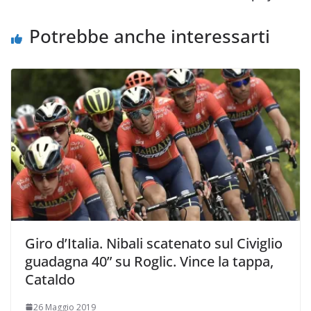
k
p
k
d
i
Potrebbe anche interessarti
Giro d’Italia. Nibali scatenato sul Civiglio
guadagna 40” su Roglic. Vince la tappa,
Cataldo
26 Maggio 2019