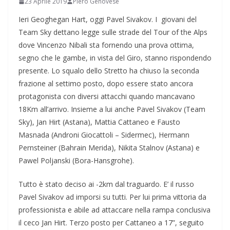
23 Aprile 2019
Piero Genovese
Ieri Geoghegan Hart, oggi Pavel Sivakov. I giovani del
Team Sky dettano legge sulle strade del Tour of the Alps
dove Vincenzo Nibali sta fornendo una prova ottima,
segno che le gambe, in vista del Giro, stanno rispondendo
presente. Lo squalo dello Stretto ha chiuso la seconda
frazione al settimo posto, dopo essere stato ancora
protagonista con diversi attacchi quando mancavano
18Km all’arrivo. Insieme a lui anche Pavel Sivakov (Team
Sky), Jan Hirt (Astana), Mattia Cattaneo e Fausto
Masnada (Androni Giocattoli – Sidermec), Hermann
Pernsteiner (Bahrain Merida), Nikita Stalnov (Astana) e
Pawel Poljanski (Bora-Hansgrohe).
Tutto è stato deciso ai -2km dal traguardo. E’ il russo
Pavel Sivakov ad imporsi su tutti. Per lui prima vittoria da
professionista e abile ad attaccare nella rampa conclusiva
il ceco Jan Hirt. Terzo posto per Cattaneo a 17”, seguito