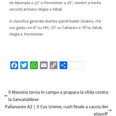
da Masnada a 22” e Pernsteiner a 29”, mentre a trenta
secondi arrivano Majka e Nibali.
In classifica generale diventa quindi leader Sivakov, che
ora guida con 8” su Hirt, 33” su Cattaneo e 39”su Nibali,
Majka e Pernsteiner.
F
T
W
E
C
C
a
w
h
m
o
o
c
i
a
a
p
n
e
t
t
i
y
d
Il Messina torna in campo e prapara la sfida contro
b
t
s
l
L
i
la Sancataldese
o
e
A
i
v
Pallanuoto A2 | Il Cus Unime, rush finale a caccia dei
o
r
p
n
i
playoff