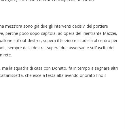
ima mezz’ora sono già due gli interventi decisivi del portiere
eve, perché poco dopo capitola, ad opera del rientrante Mazzei,
allone sull’out destro , supera il terzino e scodella al centro per
poi , sempre dalla destra, supera due avversari e sull’uscita del
n rete.
 ma la squadra di casa con Donato, fa in tempo a segnare altri
Caltanissetta, che esce a testa alta avendo onorato fino il