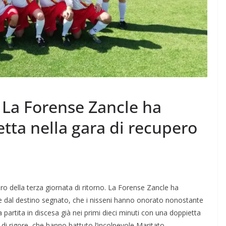
La Forense Zancle ha
etta nella gara di recupero
o della terza giornata di ritorno. La Forense Zancle ha
ue dal destino segnato, che i nisseni hanno onorato nonostante
 partita in discesa già nei primi dieci minuti con una doppietta
ea di rigore, che hanno battuto l’incolpevole Maritato.