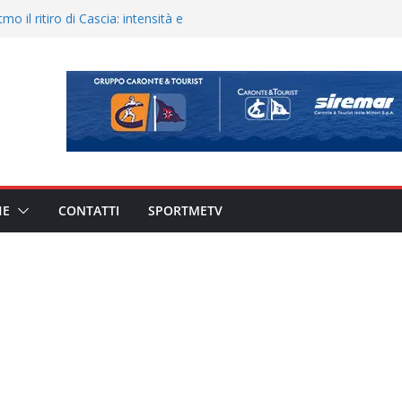
900 – Il calendario ’26/’27
o il ritiro di Cascia: intensità e
uando chiama questa piazza non
a Serie D»
eduta e allenamento congiunto.
ato il caso sul contratto del
 l’ACR Messina
HE
CONTATTI
SPORTMETV