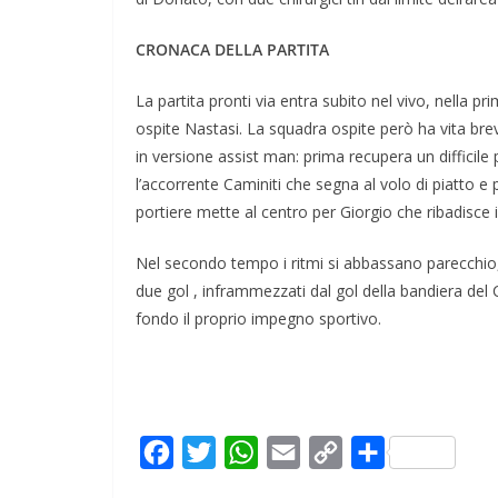
CRONACA DELLA PARTITA
La partita pronti via entra subito nel vivo, nella pr
ospite Nastasi. La squadra ospite però ha vita br
in versione assist man: prima recupera un difficile p
l’accorrente Caminiti che segna al volo di piatto e 
portiere mette al centro per Giorgio che ribadisce i
Nel secondo tempo i ritmi si abbassano parecchio,
due gol , inframmezzati dal gol della bandiera del 
fondo il proprio impegno sportivo.
F
T
W
E
C
C
a
w
h
m
o
o