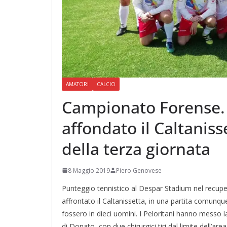
AMATORI
CALCIO
Campionato Forense. 
affondato il Caltaniss
della terza giornata
8 Maggio 2019
Piero Genovese
Punteggio tennistico al Despar Stadium nel recuper
affrontato il Caltanissetta, in una partita comunq
fossero in dieci uomini. I Peloritani hanno messo la
di Donato, con due chirurgici tiri dal limite dell’ar