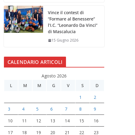
Vince il contest di
“Formare al Benessere”
l’I.C. “Leonardo Da Vinci”
di Mascalucia
15 Giugno 2026
CALENDARIO ARTICOLI
Agosto 2026
L
M
M
G
V
S
D
1
2
3
4
5
6
7
8
9
10
11
12
13
14
15
16
17
18
19
20
21
22
23