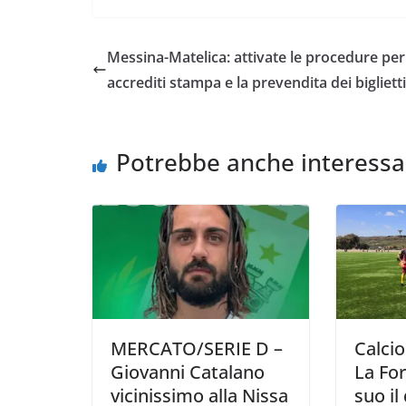
c
i
a
a
p
n
e
t
t
i
y
d
Messina-Matelica: attivate le procedure per 
b
t
s
l
L
i
accrediti stampa e la prevendita dei biglietti
o
e
A
i
v
o
r
p
n
i
k
p
k
d
Potrebbe anche interessa
i
MERCATO/SERIE D –
Calcio
Giovanni Catalano
La For
vicinissimo alla Nissa
suo il