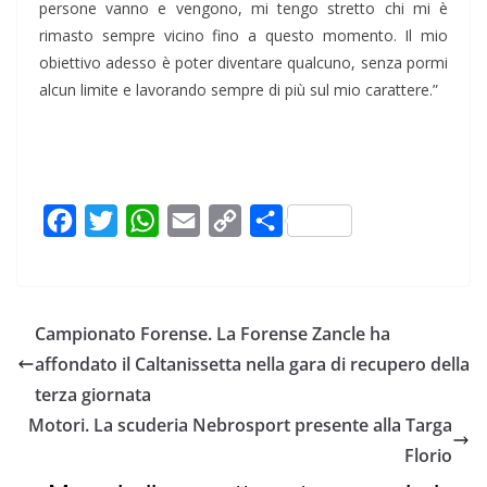
persone vanno e vengono, mi tengo stretto chi mi è
rimasto sempre vicino fino a questo momento. Il mio
obiettivo adesso è poter diventare qualcuno, senza pormi
alcun limite e lavorando sempre di più sul mio carattere.”
F
T
W
E
C
C
a
w
h
m
o
o
c
i
a
a
p
n
e
t
t
i
y
d
Campionato Forense. La Forense Zancle ha
b
t
s
l
L
i
affondato il Caltanissetta nella gara di recupero della
o
e
A
i
v
terza giornata
o
r
p
n
i
Motori. La scuderia Nebrosport presente alla Targa
k
p
k
d
Florio
i