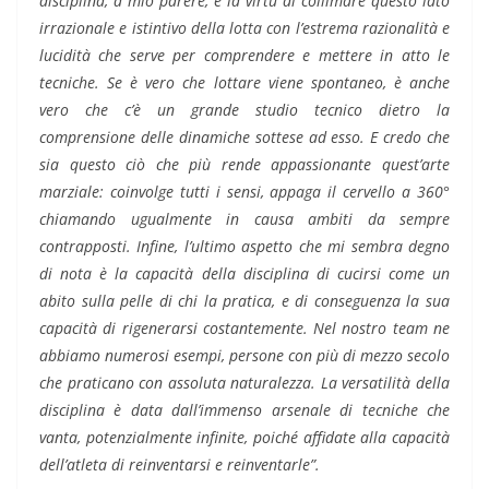
disciplina, a mio parere, è la virtù di collimare questo lato
irrazionale e istintivo della lotta con l’estrema razionalità e
lucidità che serve per comprendere e mettere in atto le
tecniche. Se è vero che lottare viene spontaneo, è anche
vero che c’è un grande studio tecnico dietro la
comprensione delle dinamiche sottese ad esso. E credo che
sia questo ciò che più rende appassionante quest’arte
marziale: coinvolge tutti i sensi, appaga il cervello a 360°
chiamando ugualmente in causa ambiti da sempre
contrapposti. Infine, l’ultimo aspetto che mi sembra degno
di nota è la capacità della disciplina di cucirsi come un
abito sulla pelle di chi la pratica, e di conseguenza la sua
capacità di rigenerarsi costantemente. Nel nostro team ne
abbiamo numerosi esempi, persone con più di mezzo secolo
che praticano con assoluta naturalezza. La versatilità della
disciplina è data dall’immenso arsenale di tecniche che
vanta, potenzialmente infinite, poiché affidate alla capacità
dell’atleta di reinventarsi e reinventarle”.