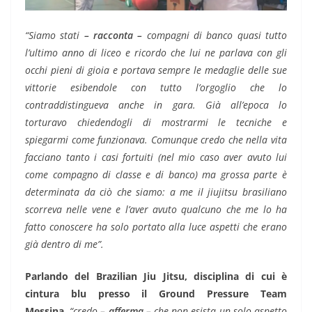
“Siamo stati
– racconta –
compagni di banco quasi tutto
l’ultimo anno di liceo e ricordo che lui ne parlava con gli
occhi pieni di gioia e portava sempre le medaglie delle sue
vittorie esibendole con tutto l’orgoglio che lo
contraddistingueva anche in gara. Già all’epoca lo
torturavo chiedendogli di mostrarmi le tecniche e
spiegarmi come funzionava. Comunque credo che nella vita
facciano tanto i casi fortuiti (nel mio caso aver avuto lui
come compagno di classe e di banco) ma grossa parte è
determinata da ciò che siamo: a me il jiujitsu brasiliano
scorreva nelle vene e l’aver avuto qualcuno che me lo ha
fatto conoscere ha solo portato alla luce aspetti che erano
già dentro di me”.
Parlando del Brazilian Jiu Jitsu, disciplina di cui è
cintura blu presso il Ground Pressure Team
Messina,
“credo
– afferma –
che non esista un solo aspetto