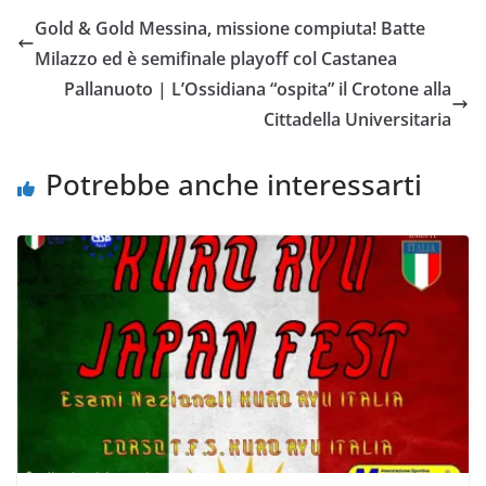
e
t
t
i
y
d
Gold & Gold Messina, missione compiuta! Batte
b
t
s
l
L
i
Milazzo ed è semifinale playoff col Castanea
o
e
A
i
v
Pallanuoto | L’Ossidiana “ospita” il Crotone alla
o
r
p
n
i
Cittadella Universitaria
k
p
k
d
i
Potrebbe anche interessarti