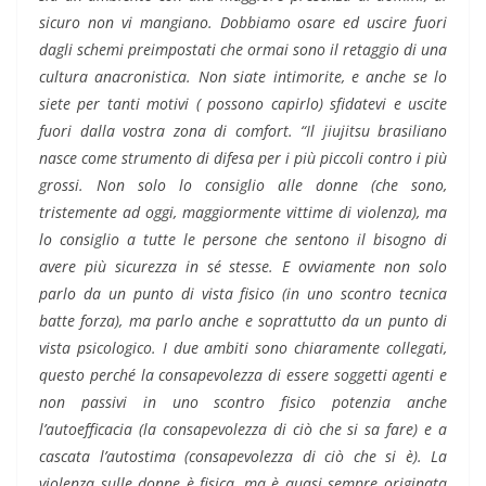
sicuro non vi mangiano. Dobbiamo osare ed uscire fuori
dagli schemi preimpostati che ormai sono il retaggio di una
cultura anacronistica. Non siate intimorite, e anche se lo
siete per tanti motivi ( possono capirlo) sfidatevi e uscite
fuori dalla vostra zona di comfort. “Il jiujitsu brasiliano
nasce come strumento di difesa per i più piccoli contro i più
grossi. Non solo lo consiglio alle donne (che sono,
tristemente ad oggi, maggiormente vittime di violenza), ma
lo consiglio a tutte le persone che sentono il bisogno di
avere più sicurezza in sé stesse. E ovviamente non solo
parlo da un punto di vista fisico (in uno scontro tecnica
batte forza), ma parlo anche e soprattutto da un punto di
vista psicologico. I due ambiti sono chiaramente collegati,
questo perché la consapevolezza di essere soggetti agenti e
non passivi in uno scontro fisico potenzia anche
l’autoefficacia (la consapevolezza di ciò che si sa fare) e a
cascata l’autostima (consapevolezza di ciò che si è). La
violenza sulle donne è fisica, ma è quasi sempre originata