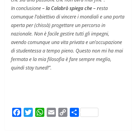
In conclusione
– la Calabrò spiega che – r
esta
comunque l’obiettivo di vincere i mondiali e una porta
aperta per (chissà) progettare un percorso in
nazionale. Non è facile gestire tutti gli impegni,
avendo comunque una vita privata e un’occupazione
di studentessa a tempo pieno. Questo non mi ha mai
fermata e la mia filosofia è fare sempre meglio,
quindi stay tuned!”.
F
T
W
E
C
C
a
w
h
m
o
o
c
i
a
a
p
n