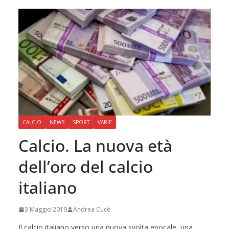
CALCIO
NEWS
SPORT
VARIE
Calcio. La nuova età
dell’oro del calcio
italiano
3 Maggio 2019
Andrea Cucè
Il calcio italiano verso una nuova svolta epocale, una