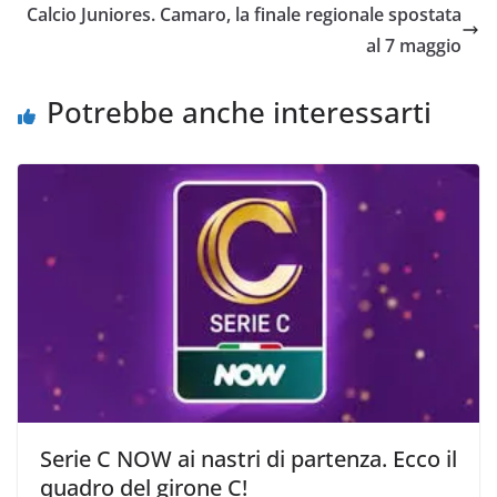
o
e
A
i
v
Calcio Juniores. Camaro, la finale regionale spostata
o
r
p
n
i
al 7 maggio
k
p
k
d
i
Potrebbe anche interessarti
Serie C NOW ai nastri di partenza. Ecco il
quadro del girone C!