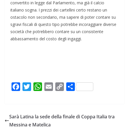
convertito in legge dal Parlamento, ma già il calcio
italiano sogna. I prezzi dei cartellini certo restano un
ostacolo non secondario, ma sapere di poter contare su
sgravi fiscali di questo tipo potrebbe incoraggiare diverse
società che potrebbero contare su un consistente
abbassamento del costo degli ingaggi.
F
T
W
E
C
C
a
w
h
m
o
o
c
i
a
a
p
n
e
t
t
i
y
d
Sarà Latina la sede della finale di Coppa Italia tra
b
t
s
l
L
i
Messina e Matelica