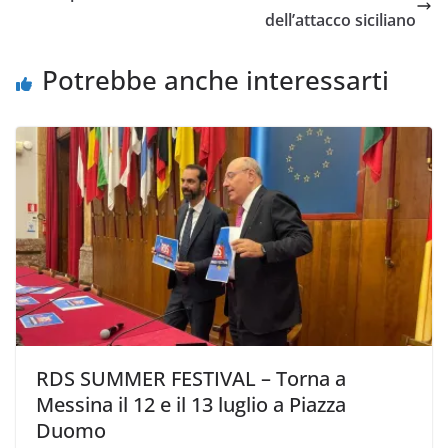
o
e
A
i
v
dell’attacco siciliano
o
r
p
n
i
k
p
k
d
Potrebbe anche interessarti
i
RDS SUMMER FESTIVAL – Torna a
Messina il 12 e il 13 luglio a Piazza
Duomo