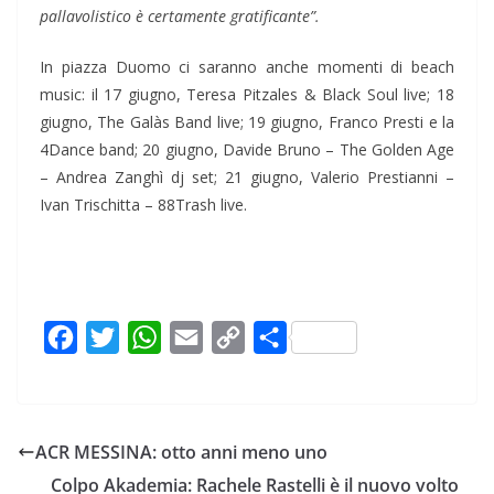
pallavolistico è certamente gratificante”.
In piazza Duomo ci saranno anche momenti di beach
music: il 17 giugno, Teresa Pitzales & Black Soul live; 18
giugno, The Galàs Band live; 19 giugno, Franco Presti e la
4Dance band; 20 giugno, Davide Bruno – The Golden Age
– Andrea Zanghì dj set; 21 giugno, Valerio Prestianni –
Ivan Trischitta – 88Trash live.
F
T
W
E
C
C
a
w
h
m
o
o
c
i
a
a
p
n
e
t
t
i
y
d
ACR MESSINA: otto anni meno uno
b
t
s
l
L
i
Colpo Akademia: Rachele Rastelli è il nuovo volto