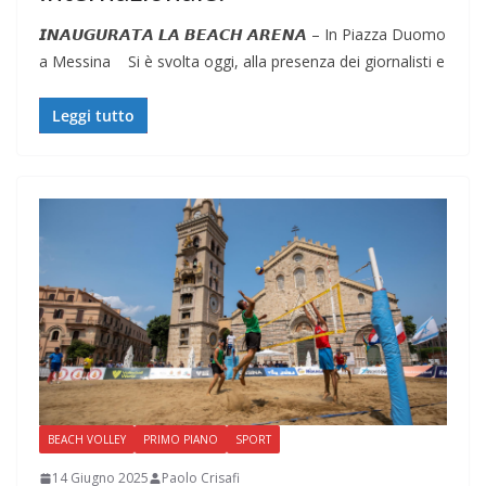
𝙄𝙉𝘼𝙐𝙂𝙐𝙍𝘼𝙏𝘼 𝙇𝘼 𝘽𝙀𝘼𝘾𝙃 𝘼𝙍𝙀𝙉𝘼 – In Piazza Duomo
a Messina Si è svolta oggi, alla presenza dei giornalisti e
Leggi tutto
BEACH VOLLEY
PRIMO PIANO
SPORT
14 Giugno 2025
Paolo Crisafi