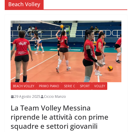
Beach Volley
BEACH VOLLEY
PRIMO PIANO
SERIE C
SPORT
VOLLEY
29 Agosto 2025
Ciccio Manzo
La Team Volley Messina
riprende le attività con prime
squadre e settori giovanili