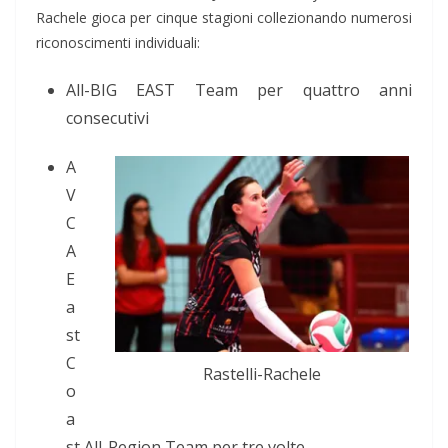
Rachele gioca per cinque stagioni collezionando numerosi
riconoscimenti individuali:
All-BIG EAST Team per quattro anni
consecutivi
A
V
C
A
E
a
st
C
Rastelli-Rachele
o
a
st All-Region Team per tre volte