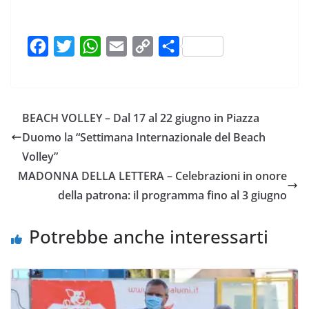
F
T
W
E
C
C
a
w
h
m
o
o
c
i
a
a
p
n
e
t
t
i
y
d
BEACH VOLLEY – Dal 17 al 22 giugno in Piazza
b
t
s
l
L
i
Duomo la “Settimana Internazionale del Beach
o
e
A
i
v
Volley”
o
r
p
n
i
MADONNA DELLA LETTERA – Celebrazioni in onore
k
p
k
d
della patrona: il programma fino al 3 giugno
i
Potrebbe anche interessarti