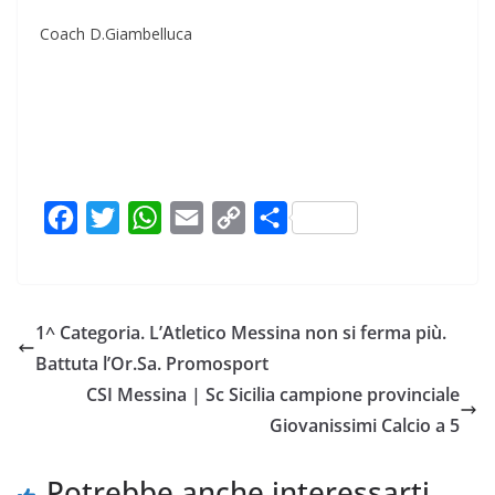
Coach D.Giambelluca
F
T
W
E
C
C
a
w
h
m
o
o
c
i
a
a
p
n
e
t
t
i
y
d
1^ Categoria. L’Atletico Messina non si ferma più.
b
t
s
l
L
i
Battuta l’Or.Sa. Promosport
o
e
A
i
v
CSI Messina | Sc Sicilia campione provinciale
o
r
p
n
i
Giovanissimi Calcio a 5
k
p
k
d
i
Potrebbe anche interessarti