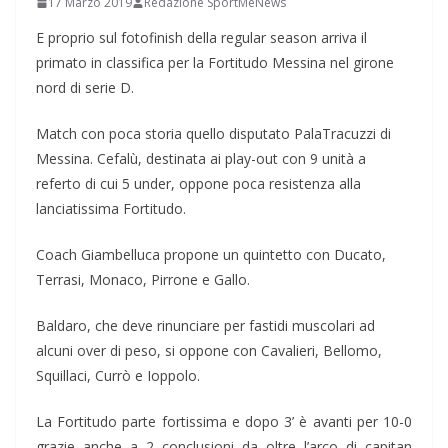
17 Marzo 2019
Redazione SportMeNews
E proprio sul fotofinish della regular season arriva il
primato in classifica per la Fortitudo Messina nel girone
nord di serie D.
Match con poca storia quello disputato PalaTracuzzi di
Messina. Cefalù, destinata ai play-out con 9 unità a
referto di cui 5 under, oppone poca resistenza alla
lanciatissima Fortitudo.
Coach Giambelluca propone un quintetto con Ducato,
Terrasi, Monaco, Pirrone e Gallo.
Baldaro, che deve rinunciare per fastidi muscolari ad
alcuni over di peso, si oppone con Cavalieri, Bellomo,
Squillaci, Currò e Ioppolo.
La Fortitudo parte fortissima e dopo 3’ è avanti per 10-0
grazie anche a 2 conclusioni da oltre l’arco di capitan