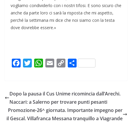
vogliamo condividerlo con i nostri tifosi. E sono sicuro che
anche da parte loro ci sarà la risposta che mi aspetto,
perché la settimana mi dice che noi siamo con la testa
dove dovrebbe essere.»
F
T
W
E
C
C
a
w
h
m
o
o
c
i
a
a
p
n
e
t
t
i
y
d
Dopo la pausa il Cus Unime ricomincia dall’Arechi.
b
t
s
l
L
i
Naccari: a Salerno per trovare punti pesanti
o
e
A
i
v
Promozione-26^ giornata. Importante impegno per
o
r
p
n
i
il Gescal. Villafranca Messana tranquillo a Viagrande
k
p
k
d