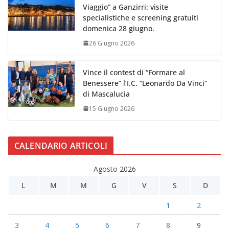
Viaggio” a Ganzirri: visite
specialistiche e screening gratuiti
domenica 28 giugno.
26 Giugno 2026
Vince il contest di “Formare al
Benessere” l’I.C. “Leonardo Da Vinci”
di Mascalucia
15 Giugno 2026
CALENDARIO ARTICOLI
Agosto 2026
L
M
M
G
V
S
D
1
2
3
4
5
6
7
8
9