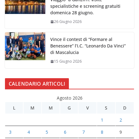
specialistiche e screening gratuiti
domenica 28 giugno.
26 Giugno 2026
Vince il contest di “Formare al
Benessere” l’I.C. “Leonardo Da Vinci”
di Mascalucia
15 Giugno 2026
CALENDARIO ARTICOLI
Agosto 2026
L
M
M
G
V
S
D
1
2
3
4
5
6
7
8
9