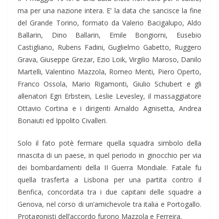
ma per una nazione intera. E’ la data che sancisce la fine
del Grande Torino, formato da Valerio Bacigalupo, Aldo
Ballarin, Dino Ballarin, Emile Bongiorni, Eusebio
Castigliano, Rubens Fadini, Guglielmo Gabetto, Ruggero
Grava, Giuseppe Grezar, Ezio Loik, Virgilio Maroso, Danilo
Martelli, Valentino Mazzola, Romeo Menti, Piero Operto,
Franco Ossola, Mario Rigamonti, Giulio Schubert e gli
allenatori Egri Erbstein, Leslie Levesley, il massaggiatore
Ottavio Cortina e i dirigenti Arnaldo Agnisetta, Andrea
Bonaiuti ed Ippolito Civalleri.
Solo il fato potè fermare quella squadra simbolo della
rinascita di un paese, in quel periodo in ginocchio per via
dei bombardamenti della II Guerra Mondiale. Fatale fu
quella trasferta a Lisbona per una partita contro il
Benfica, concordata tra i due capitani delle squadre a
Genova, nel corso di un’amichevole tra italia e Portogallo.
Protagonisti dell’accordo furono Mazzola e Ferreira.