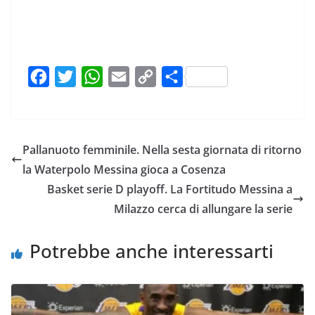
F
T
W
E
C
C
a
w
h
m
o
o
c
i
a
a
p
n
e
t
t
i
y
d
Pallanuoto femminile. Nella sesta giornata di ritorno
b
t
s
l
L
i
la Waterpolo Messina gioca a Cosenza
o
e
A
i
v
Basket serie D playoff. La Fortitudo Messina a
o
r
p
n
i
Milazzo cerca di allungare la serie
k
p
k
d
i
Potrebbe anche interessarti