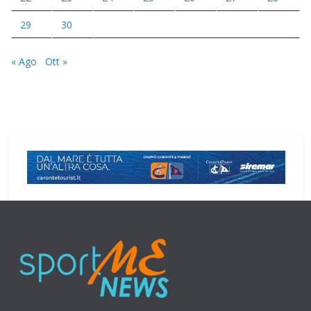
29
30
« Ago
Ott »