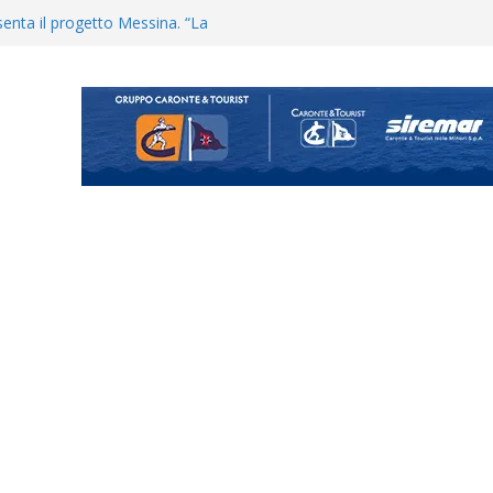
enta il progetto Messina. “La
ochiamo ma non chi siamo”
Vi.So.D.: bocciato il Fasano,
essina e Kamarat restano in
Cascia: si alzano i ritmi tra lavoro
ganigramma “Mondo Messina
uta il terzino Matteo Guerriero