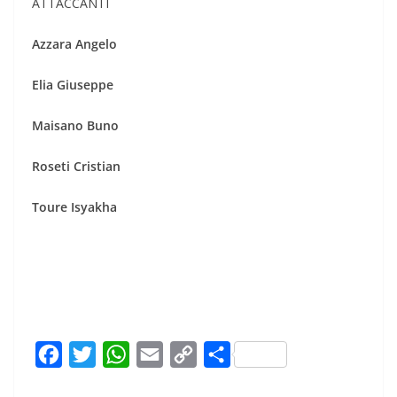
ATTACCANTI
Azzara
Angelo
Elia
Giuseppe
Maisano
Buno
Roseti
Cristian
Toure
Isyakha
F
T
W
E
C
C
a
w
h
m
o
o