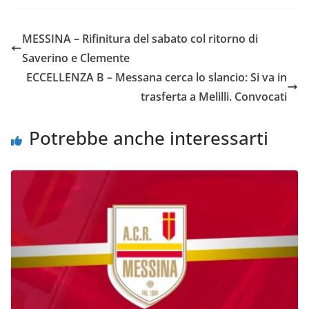
c
i
a
a
p
n
e
t
t
i
y
d
MESSINA – Rifinitura del sabato col ritorno di
b
t
s
l
L
i
Saverino e Clemente
o
e
A
i
v
ECCELLENZA B – Messana cerca lo slancio: Si va in
o
r
p
n
i
trasferta a Melilli. Convocati
k
p
k
d
i
Potrebbe anche interessarti