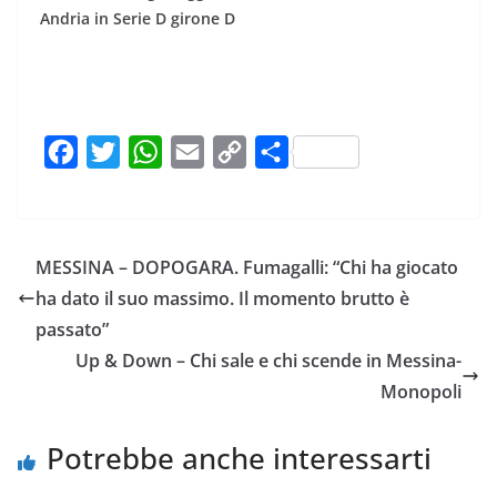
Andria in Serie D girone D
F
T
W
E
C
C
a
w
h
m
o
o
c
i
a
a
p
n
e
t
t
i
y
d
MESSINA – DOPOGARA. Fumagalli: “Chi ha giocato
b
t
s
l
L
i
ha dato il suo massimo. Il momento brutto è
o
e
A
i
v
passato”
o
r
p
n
i
Up & Down – Chi sale e chi scende in Messina-
k
p
k
d
Monopoli
i
Potrebbe anche interessarti