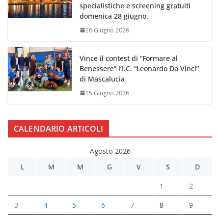
specialistiche e screening gratuiti
domenica 28 giugno.
26 Giugno 2026
Vince il contest di “Formare al
Benessere” l’I.C. “Leonardo Da Vinci”
di Mascalucia
15 Giugno 2026
CALENDARIO ARTICOLI
Agosto 2026
L
M
M
G
V
S
D
1
2
3
4
5
6
7
8
9