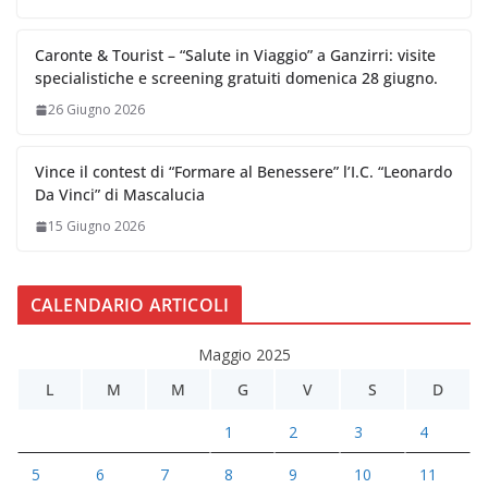
Caronte & Tourist – “Salute in Viaggio” a Ganzirri: visite
specialistiche e screening gratuiti domenica 28 giugno.
26 Giugno 2026
Vince il contest di “Formare al Benessere” l’I.C. “Leonardo
Da Vinci” di Mascalucia
15 Giugno 2026
CALENDARIO ARTICOLI
Maggio 2025
L
M
M
G
V
S
D
1
2
3
4
5
6
7
8
9
10
11