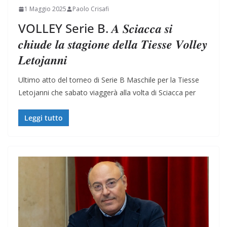
1 Maggio 2025
Paolo Crisafi
VOLLEY Serie B. 𝑨 𝑺𝒄𝒊𝒂𝒄𝒄𝒂 𝒔𝒊
𝒄𝒉𝒊𝒖𝒅𝒆 𝒍𝒂 𝒔𝒕𝒂𝒈𝒊𝒐𝒏𝒆 𝒅𝒆𝒍𝒍𝒂 𝑻𝒊𝒆𝒔𝒔𝒆 𝑽𝒐𝒍𝒍𝒆𝒚
𝑳𝒆𝒕𝒐𝒋𝒂𝒏𝒏𝒊
Ultimo atto del torneo di Serie B Maschile per la Tiesse
Letojanni che sabato viaggerà alla volta di Sciacca per
Leggi tutto