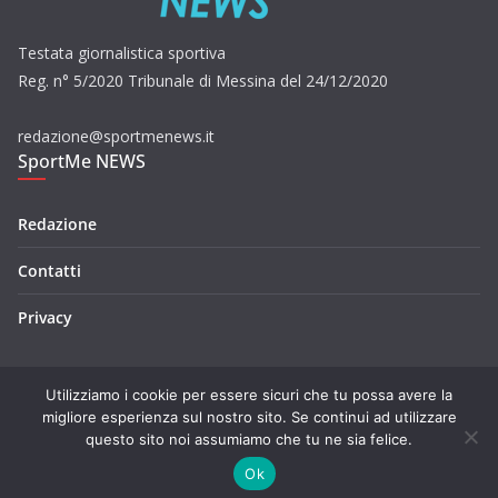
Testata giornalistica sportiva
Reg. n° 5/2020 Tribunale di Messina del 24/12/2020
redazione@sportmenews.it
SportMe NEWS
Redazione
Contatti
Privacy
Utilizziamo i cookie per essere sicuri che tu possa avere la
migliore esperienza sul nostro sito. Se continui ad utilizzare
questo sito noi assumiamo che tu ne sia felice.
Copyright © 2026
SportMe NEWS
. Tutti i diritti riservati.
Tema:
ColorMag
di ThemeGrill. Powered by
WordPress
.
Ok