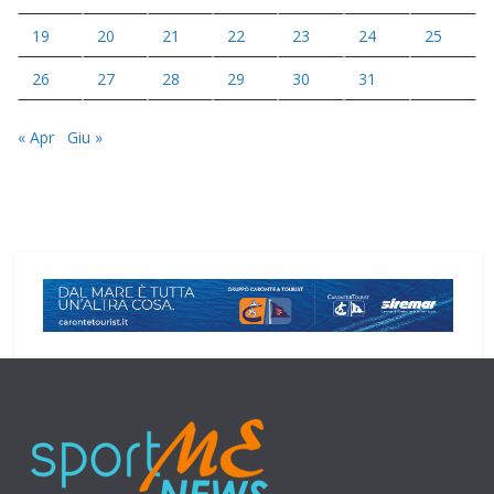
19
20
21
22
23
24
25
26
27
28
29
30
31
« Apr
Giu »